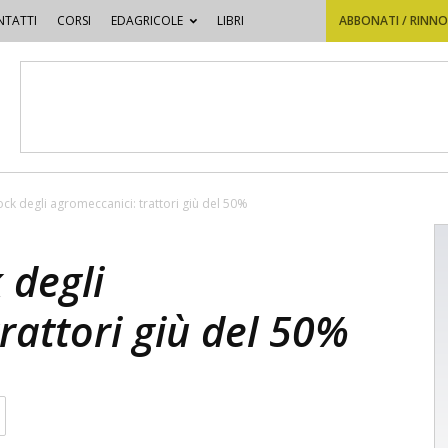
TATTI
CORSI
EDAGRICOLE
LIBRI
ABBONATI / RINN
ck degli agromeccanici: trattori giù del 50%
 degli
rattori giù del 50%