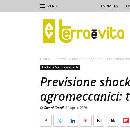
LA RIVISTA
CON
Terra
e
Vita
Home
Trattori e Macchine agricole
Previsione sho
Trattori e Macchine agricole
Previsione shock
agromeccanici: t
Di
Gianni Gnudi
21 Aprile 2020