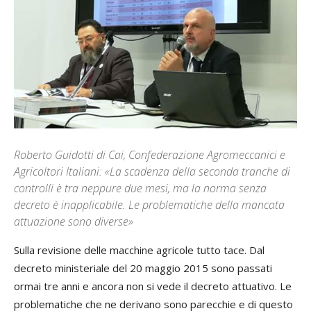
Roberto Guidotti di Cai, Confederazione Agromeccanici e
Agricoltori Italiani: «La scadenza della seconda tranche di
controlli è tra neppure due mesi, ma la norma senza
decreto è inapplicabile. Le problematiche della mancata
attuazione sono diverse»
Sulla revisione delle macchine agricole tutto tace. Dal
decreto ministeriale del 20 maggio 2015 sono passati
ormai tre anni e ancora non si vede il decreto attuativo. Le
problematiche che ne derivano sono parecchie e di questo