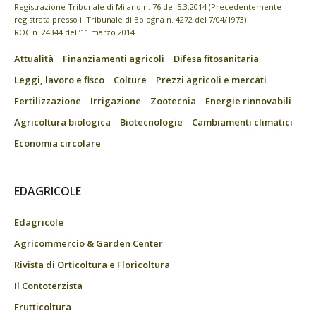
Registrazione Tribunale di Milano n. 76 del 5.3.2014 (Precedentemente
registrata presso il Tribunale di Bologna n. 4272 del 7/04/1973)
ROC n. 24344 dell’11 marzo 2014
Attualità
Finanziamenti agricoli
Difesa fitosanitaria
Leggi, lavoro e fisco
Colture
Prezzi agricoli e mercati
Fertilizzazione
Irrigazione
Zootecnia
Energie rinnovabili
Agricoltura biologica
Biotecnologie
Cambiamenti climatici
Economia circolare
EDAGRICOLE
Edagricole
Agricommercio & Garden Center
Rivista di Orticoltura e Floricoltura
Il Contoterzista
Frutticoltura