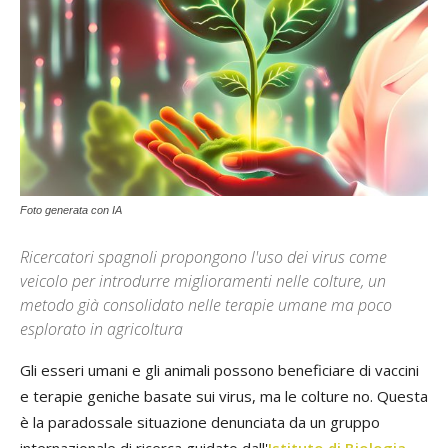
Foto generata con IA
Ricercatori spagnoli propongono l'uso dei virus come
veicolo per introdurre miglioramenti nelle colture, un
metodo già consolidato nelle terapie umane ma poco
esplorato in agricoltura
Gli esseri umani e gli animali possono beneficiare di vaccini
e terapie geniche basate sui virus, ma le colture no. Questa
è la paradossale situazione denunciata da un gruppo
internazionale di ricerca guidato dall'
Istituto di Biologia