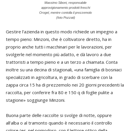
Massimo Siboni, responsabile
approvigionamento prodotti freschi
Orogel, mentre contolla il prezzemolo
(foto Pozzati)
Gestire l’azienda in questo modo richiede un impegno a
tempo pieno: Minzoni, che è coltivatore diretto, ha in
proprio anche tutti i macchinari per le lavorazioni, per
svolgerle nel momento più adatto, e dà lavoro a due
trattoristi a tempo pieno e a un terzo a chiamata. Conta
inoltre su una decina di stagionali, «una famiglia di bosniaci
specializzati in agricoltura, in grado di scerbare con la
zappa circa 15 ha di prezzemolo nei 20 giorni precedenti la
raccolta, per conferire fra 80 e 150 q di foglie pulite a
stagione» soggiunge Minzoni.
Buona parte delle raccolte si svolge di notte, oppure
all’alba o al tramonto quando è necessario il controllo
colore (es. nel pomodoro, con il lettore ottico della