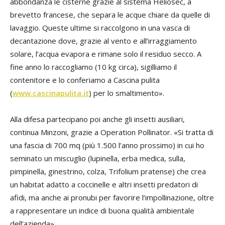
abbondanza le cisterne grazie al sistema Heliosec, a
brevetto francese, che separa le acque chiare da quelle di
lavaggio. Queste ultime si raccolgono in una vasca di
decantazione dove, grazie al vento e all’irraggiamento
solare, l’acqua evapora e rimane solo il residuo secco. A
fine anno lo raccogliamo (10 kg circa), sigilliamo il
contenitore e lo conferiamo a Cascina pulita
(
www.cascinapulita.it
) per lo smaltimento».
Alla difesa partecipano poi anche gli insetti ausiliari,
continua Minzoni, grazie a Operation Pollinator. «Si tratta di
una fascia di 700 mq (più 1.500 l’anno prossimo) in cui ho
seminato un miscuglio (lupinella, erba medica, sulla,
pimpinella, ginestrino, colza, Trifolium pratense) che crea
un habitat adatto a coccinelle e altri insetti predatori di
afidi, ma anche ai pronubi per favorire l’impollinazione, oltre
a rappresentare un indice di buona qualità ambientale
dell’azienda».