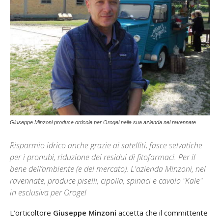
Giuseppe Minzoni produce orticole per Orogel nella sua azienda nel ravennate
Risparmio idrico anche grazie ai satelliti, fasce selvatiche
per i pronubi, riduzione dei residui di fitofarmaci. Per il
bene dell’ambiente (e del mercato). L'azienda Minzoni, nel
ravennate, produce piselli, cipolla, spinaci e cavolo "Kale"
in esclusiva per Orogel
L’orticoltore
Giuseppe Minzoni
accetta che il committente