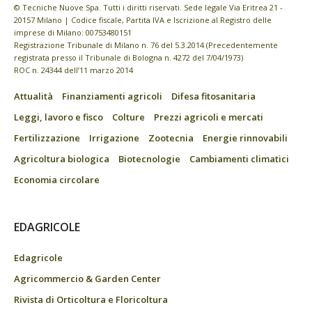
© Tecniche Nuove Spa. Tutti i diritti riservati. Sede legale Via Eritrea 21 -
20157 Milano | Codice fiscale, Partita IVA e Iscrizione al Registro delle
imprese di Milano: 00753480151
Registrazione Tribunale di Milano n. 76 del 5.3.2014 (Precedentemente
registrata presso il Tribunale di Bologna n. 4272 del 7/04/1973)
ROC n. 24344 dell’11 marzo 2014
Attualità
Finanziamenti agricoli
Difesa fitosanitaria
Leggi, lavoro e fisco
Colture
Prezzi agricoli e mercati
Fertilizzazione
Irrigazione
Zootecnia
Energie rinnovabili
Agricoltura biologica
Biotecnologie
Cambiamenti climatici
Economia circolare
EDAGRICOLE
Edagricole
Agricommercio & Garden Center
Rivista di Orticoltura e Floricoltura