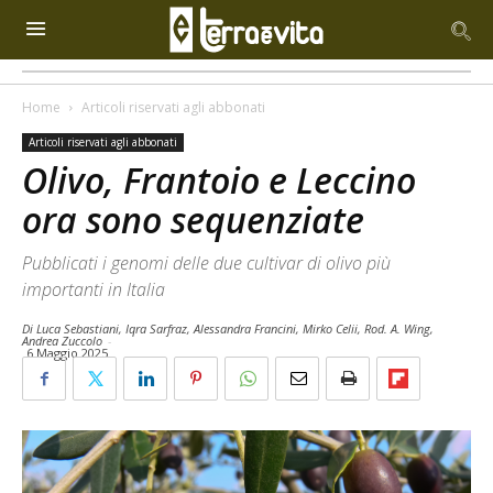
Home
Articoli riservati agli abbonati
Articoli riservati agli abbonati
Olivo, Frantoio e Leccino
ora sono sequenziate
Pubblicati i genomi delle due cultivar di olivo più
importanti in Italia
Di Luca Sebastiani, Iqra Sarfraz, Alessandra Francini, Mirko Celii, Rod. A. Wing,
Andrea Zuccolo
-
6 Maggio 2025