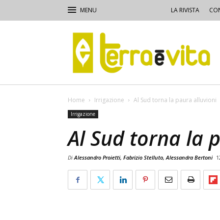
LA RIVISTA
CON
Terra
e
Vita
Home
Irrigazione
Al Sud torna la paura alluvioni
Irrigazione
Al Sud torna la 
Di
Alessandro Proietti, Fabrizio Stelluto, Alessandra Bertoni
1