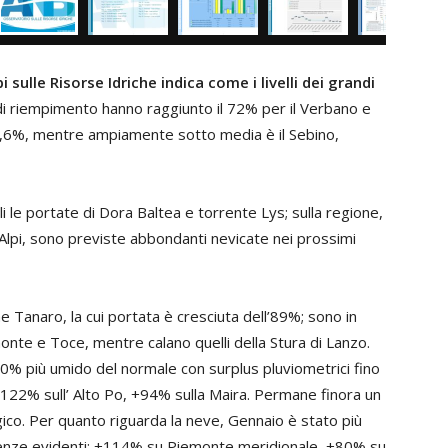
 sulle Risorse Idriche indica come i livelli dei grandi
 di riempimento hanno raggiunto il 72% per il Verbano e
l 37,6%, mentre ampiamente sotto media è il Sebino,
 le portate di Dora Baltea e torrente Lys; sulla regione,
Alpi, sono previste abbondanti nevicate nei prossimi
e Tanaro, la cui portata è cresciuta dell’89%; sono in
Demonte e Toce, mentre calano quelli della Stura di Lanzo.
30% più umido del normale con surplus pluviometrici fino
 +122% sull’ Alto Po, +94% sulla Maira. Permane finora un
gico. Per quanto riguarda la neve, Gennaio è stato più
enze evidenti: +114% su Piemonte meridionale, +80% su