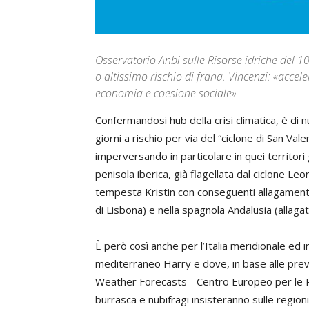
Osservatorio Anbi sulle Risorse idriche del 10
o altissimo rischio di frana. Vincenzi: «acce
economia e coesione sociale»
Confermandosi hub della crisi climatica, è di
giorni a rischio per via del “ciclone di San Va
imperversando in particolare in quei territori 
penisola iberica, già flagellata dal ciclone Le
tempesta Kristin con conseguenti allagamenti 
di Lisbona) e nella spagnola Andalusia (allagat
È però così anche per l’Italia meridionale ed i
mediterraneo Harry e dove, in base alle pr
Weather Forecasts - Centro Europeo per le P
burrasca e nubifragi insisteranno sulle region