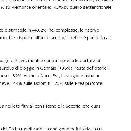
-2% su Piemonte orientale; -43% su quello settentrionale
ante e stimabile in -43,2%; nel complesso, le riserve
entre, rispetto all’anno scorso, il deficit è pari a circa il
 Adige e Piave, mentre sono in ripresa le portate di
urplus di pioggia in Gennaio (+36%), resta deficitario il
 corso: -32%. Anche a Nord-Est, la stagione autunno-
 neve: -44% sulle Dolomiti, -25% sulle Prealpi (fonte:
nei letti fluviali con il Reno e la Secchia, che quasi
del Po ha modificato la condizione deficitaria, in cui