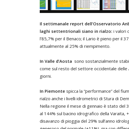
Il settimanale report dell’Osservatorio Anbi
laghi settentrionali siano in rialzo:
i valori
l’85,7% per il Benaco; il Lario è pieno per i
attualmente al 25% di riempimento.
In Valle d’Aosta
sono sostanzialmente stabili
come sul resto del settore occidentale delle 
giorni.
In Piemonte
spicca la “performance” del fium
rialzo anche i livelli idrometrici di Stura di 
Nella regione il mese di gennaio è stato del 
al 144% sul bacino idrografico della Varaita,
disavanzo di pioggia del 29% sull’anno idrolo
generoso del normale (+11%), ma con differ