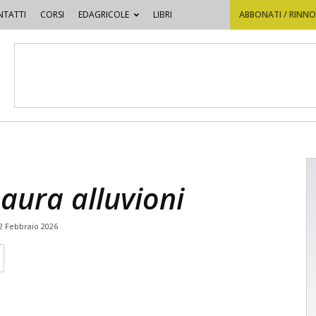
TATTI
CORSI
EDAGRICOLE
LIBRI
ABBONATI / RINN
paura alluvioni
2 Febbraio 2026