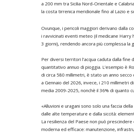
a 200 mm tra Sicilia Nord-Orientale e Calabr
la costa tirrenica meridionale fino al Lazio e 
Ovunque, i pericoli maggiori derivano dalla con
i ravvicinati eventi meteo (il medicane Harry
3 giorni), rendendo ancora più complessa la g
Per diversi territori l’acqua caduta dalla fin
quantitativo annuo di pioggia. L’esempio è R
di circa 580 millimetri, è stato un anno secc
a Gennaio del 2026, invece, i 210 millimetri 
media 2009-2025, nonchè il 36% di quanto cu
«Alluvioni e uragani sono solo una faccia della 
dalle alte temperature e dalla siccità: elemen
La resilienza del Paese non può prescindere da
moderna ed efficace: manutenzione, infrastrut