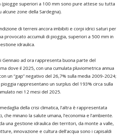
ia (piogge superiori a 100 mm sono pure attese su tutta
su alcune zone della Sardegna).
dizione di terreni ancora imbibiti e corpi idrici saturi per
 ha provocato accumuli di pioggia, superiori a 500 mm in
estione idraulica.
e di Gennaio ad ora rappresenta buona parte del
oma dove il 2025, con una cumulata pluviometrica annua
o con un “gap” negativo del 26,7% sulla media 2009-2024;
di pioggia rappresentano un surplus del 193% circa sulla
mulato nei 12 mesi del 2025.
medaglia della crisi climatica, l’altra è rappresentata
ti, che minano la salute umana, l’economia e l’ambiente.
 una gestione idraulica dei territori, da monte a valle,
ture, innovazione e cultura dell’acqua sono i capisaldi