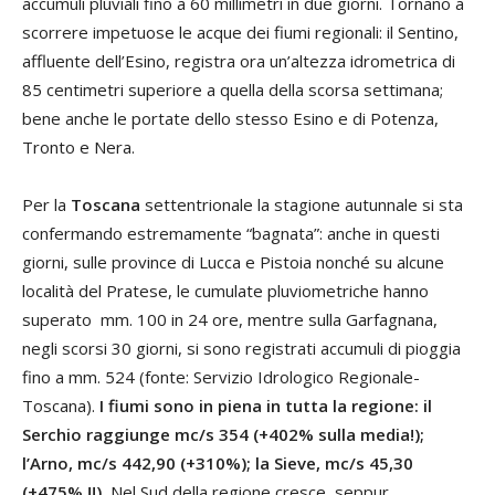
accumuli pluviali fino a 60 millimetri in due giorni. Tornano a
scorrere impetuose le acque dei fiumi regionali: il Sentino,
affluente dell’Esino, registra ora un’altezza idrometrica di
85 centimetri superiore a quella della scorsa settimana;
bene anche le portate dello stesso Esino e di Potenza,
Tronto e Nera.
Per la
Toscana
settentrionale la stagione autunnale si sta
confermando estremamente “bagnata”: anche in questi
giorni, sulle province di Lucca e Pistoia nonché su alcune
località del Pratese, le cumulate pluviometriche hanno
superato mm. 100 in 24 ore, mentre sulla Garfagnana,
negli scorsi 30 giorni, si sono registrati accumuli di pioggia
fino a mm. 524 (fonte: Servizio Idrologico Regionale-
Toscana).
I fiumi sono in piena in tutta la regione: il
Serchio raggiunge mc/s 354 (+402% sulla media!);
l’Arno, mc/s 442,90 (+310%); la Sieve, mc/s 45,30
(+475% !!).
Nel Sud della regione cresce, seppur