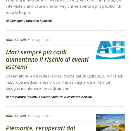
fabbisogni idrici delle imprese agricole. Quattro comuni pilota, 200
interviste pianificate e una survey online aperta agli agricoltori di
tutta la Puglia
Di
Giuseppe Francesco Sportelli
IRRIGAZIONE
31 Luglio 2026
Mari sempre più caldi
aumentano il rischio di eventi
estremi
Osservatorio Anbi sulle Risorse idriche del 28 luglio 2026. Vincenzi:
«L’Europa mediterranea brucia. Per salvaguardare i territori
bisogna mantenere i presidi umani»
Di
Alessandro Proietti, Fabrizio Stelluto, Alessandra Bertoni
IRRIGAZIONE
27 Luglio 2026
Piemonte, recuperati dal