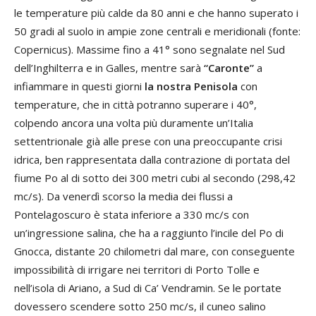
le temperature più calde da 80 anni e che hanno superato i
50 gradi al suolo in ampie zone centrali e meridionali (fonte:
Copernicus). Massime fino a 41° sono segnalate nel Sud
dell’Inghilterra e in Galles, mentre sarà
“Caronte”
a
infiammare in questi giorni
la nostra Penisola
con
temperature, che in città potranno superare i 40°,
colpendo ancora una volta più duramente un’Italia
settentrionale già alle prese con una preoccupante crisi
idrica, ben rappresentata dalla contrazione di portata del
fiume Po al di sotto dei 300 metri cubi al secondo (298,42
mc/s). Da venerdì scorso la media dei flussi a
Pontelagoscuro è stata inferiore a 330 mc/s con
un’ingressione salina, che ha a raggiunto l’incile del Po di
Gnocca, distante 20 chilometri dal mare, con conseguente
impossibilità di irrigare nei territori di Porto Tolle e
nell’isola di Ariano, a Sud di Ca’ Vendramin. Se le portate
dovessero scendere sotto 250 mc/s, il cuneo salino