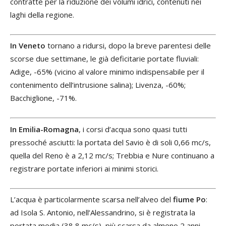
contratte per la riduzione dei volumi idrici, contenuti nei
laghi della regione.
In Veneto
tornano a ridursi, dopo la breve parentesi delle
scorse due settimane, le già deficitarie portate fluviali:
Adige, -65% (vicino al valore minimo indispensabile per il
contenimento dell’intrusione salina); Livenza, -60%;
Bacchiglione, -71%.
In Emilia-Romagna
, i corsi d’acqua sono quasi tutti
pressoché asciutti: la portata del Savio è di soli 0,66 mc/s,
quella del Reno è a 2,12 mc/s; Trebbia e Nure continuano a
registrare portate inferiori ai minimi storici.
L’acqua è particolarmente scarsa nell’alveo del
fiume Po
:
ad Isola S. Antonio, nell’Alessandrino, si è registrata la
portata media (38,8 mc/s), più scarsa da almeno 2 anni,