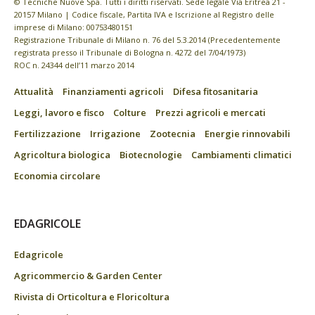
© Tecniche Nuove Spa. Tutti i diritti riservati. Sede legale Via Eritrea 21 -
20157 Milano | Codice fiscale, Partita IVA e Iscrizione al Registro delle
imprese di Milano: 00753480151
Registrazione Tribunale di Milano n. 76 del 5.3.2014 (Precedentemente
registrata presso il Tribunale di Bologna n. 4272 del 7/04/1973)
ROC n. 24344 dell’11 marzo 2014
Attualità
Finanziamenti agricoli
Difesa fitosanitaria
Leggi, lavoro e fisco
Colture
Prezzi agricoli e mercati
Fertilizzazione
Irrigazione
Zootecnia
Energie rinnovabili
Agricoltura biologica
Biotecnologie
Cambiamenti climatici
Economia circolare
EDAGRICOLE
Edagricole
Agricommercio & Garden Center
Rivista di Orticoltura e Floricoltura