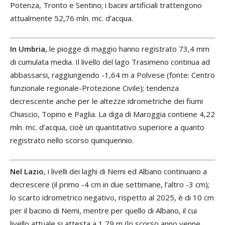
Potenza, Tronto e Sentino; i bacini artificiali trattengono
attualmente 52,76 mln. mc. d’acqua.
In Umbria,
le piogge di maggio hanno registrato 73,4 mm
di cumulata media. Il livello del lago Trasimeno continua ad
abbassarsi, raggiungendo -1,64 m a Polvese (fonte: Centro
funzionale regionale-Protezione Civile); tendenza
decrescente anche per le altezze idrometriche dei fiumi
Chiascio, Topino e Paglia. La diga di Maroggia contiene 4,22
mln. mc. d’acqua, cioè un quantitativo superiore a quanto
registrato nello scorso quinquennio.
Nel Lazio
, i livelli dei laghi di Nemi ed Albano continuano a
decrescere (il primo -4 cm in due settimane, l’altro -3 cm);
lo scarto idrometrico negativo, rispetto al 2025, è di 10 cm
per il bacino di Nemi, mentre per quello di Albano, il cui
livello attuale si attesta a 1,79 m (lo scorso anno venne