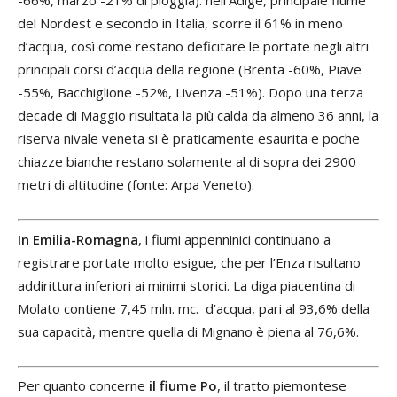
-66%, marzo -21% di pioggia): nell’Adige, principale fiume
del Nordest e secondo in Italia, scorre il 61% in meno
d’acqua, così come restano deficitare le portate negli altri
principali corsi d’acqua della regione (Brenta -60%, Piave
-55%, Bacchiglione -52%, Livenza -51%). Dopo una terza
decade di Maggio risultata la più calda da almeno 36 anni, la
riserva nivale veneta si è praticamente esaurita e poche
chiazze bianche restano solamente al di sopra dei 2900
metri di altitudine (fonte: Arpa Veneto).
In Emilia-Romagna
, i fiumi appenninici continuano a
registrare portate molto esigue, che per l’Enza risultano
addirittura inferiori ai minimi storici. La diga piacentina di
Molato contiene 7,45 mln. mc. d’acqua, pari al 93,6% della
sua capacità, mentre quella di Mignano è piena al 76,6%.
Per quanto concerne
il fiume Po
, il tratto piemontese