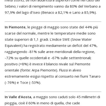
medi storici, se non addirittura superiori come nel caso del
Sebino; i valori di riempimento vanno da 80% del Verbano a
97,9% del lago d’Iseo (Benaco a 82,1% e Lario a 85,9%).
In Piemonte
, le piogge di maggio sono state del 44% più
scarse del normale, mentre le temperature medie sono
state superiori di 1,1 gradi. L’indice SWE (Snow Water
Equivalent) ha registrato mediamente un deficit del 47%,
raggiungendo -81% sulle aree meridionali della regione,
-72% su quelle occidentali e -67% sulle settentrionali;
positivo (+8%) è invece il bilancio nivale sul Piemonte
orientale (fonte: Arpa Piemonte). Flussi in alveo
estremamente esigui rispetto al consueto nei fiumi Tanaro
(-76%) e Toce (-53%).
In Valle d’Aosta
, a maggio sono caduti solo 45 millimetri di
pioggia, cioè il 60% in meno di quella, che cade