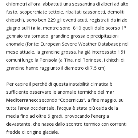
chilometri all’ora, abbattuti una sessantina di alberi ad alto
fusto, scoperchiate tettoie, ribaltati cassonetti, demoliti
chioschi), sono ben 229 gli eventi acuti, registrati da inizio
giugno sull’
Italia
, mentre sono 810 quelli dallo scorso 1°
gennaio tra tornado, grandine grossa e precipitazioni
anomale (fonte: European Severe Weather Database); nel
mese attuale, la grandine grossa, ha già interessato 151
comuni lungo la Penisola (a Tina, nel Torinese, i chicchi di
grandine hanno raggiunto il diametro di 7,5 cm).
Per capire il perché di questa instabilità climatica è
sufficiente osservare le anomalie termiche del
mar
Mediterraneo
: secondo “Copernicus”, a fine maggio, su
tutta l’area occidentale, l’acqua è stata più calda della
media fino ad oltre 5 gradi, provocando l’energia
devastante, che nasce dallo scontro termico con correnti
fredde di origine glaciale.