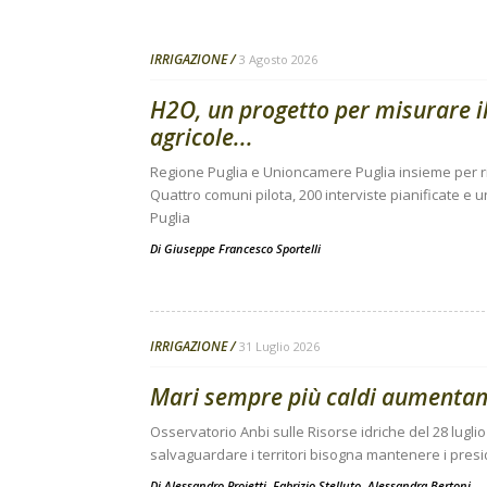
IRRIGAZIONE
3 Agosto 2026
H2O, un progetto per misurare il
agricole...
Regione Puglia e Unioncamere Puglia insieme per rile
Quattro comuni pilota, 200 interviste pianificate e un
Puglia
Di
Giuseppe Francesco Sportelli
IRRIGAZIONE
31 Luglio 2026
Mari sempre più caldi aumentano 
Osservatorio Anbi sulle Risorse idriche del 28 lugli
salvaguardare i territori bisogna mantenere i pres
Di
Alessandro Proietti, Fabrizio Stelluto, Alessandra Bertoni