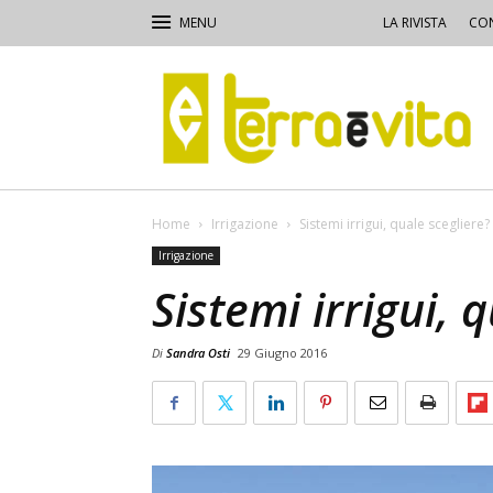
LA RIVISTA
CON
Terra
e
Vita
Home
Irrigazione
Sistemi irrigui, quale scegliere?
Irrigazione
Sistemi irrigui, 
Di
Sandra Osti
29 Giugno 2016