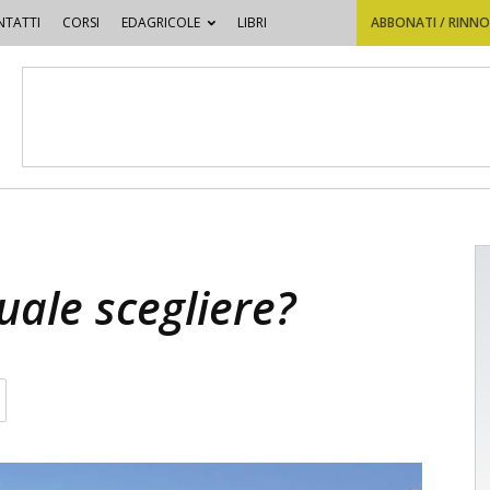
TATTI
CORSI
EDAGRICOLE
LIBRI
ABBONATI / RINN
quale scegliere?