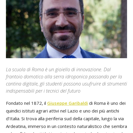
La scuola di Roma è un gioiello di innovazione. Dal
frantoio domotico alla serra idroponica passando per la
cantina digitale, gli studenti possono usufruire di strumenti
indispensabili per i tecnici del futuro
Fondato nel 1872, il
Giuseppe Garibaldi
di Roma è uno dei
quindici istituti agrari attivi nel Lazio e uno dei più antichi
d’Italia. Si trova alla periferia sud della capitale, lungo la via
Ardeatina, immerso in un contesto naturalistico che sembra