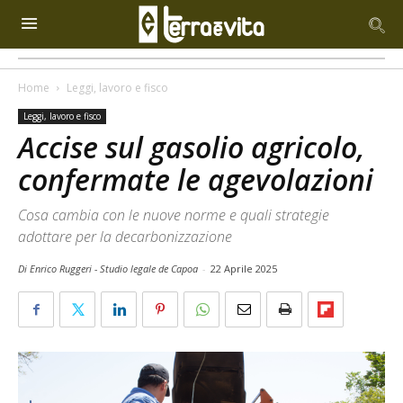
Home
Leggi, lavoro e fisco
Leggi, lavoro e fisco
Accise sul gasolio agricolo,
confermate le agevolazioni
Cosa cambia con le nuove norme e quali strategie
adottare per la decarbonizzazione
Di Enrico Ruggeri - Studio legale de Capoa
-
22 Aprile 2025