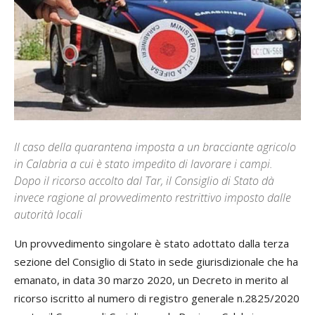
Il caso della quarantena imposta a un bracciante agricolo
in Calabria a cui è stato impedito di lavorare i campi.
Dopo il ricorso accolto dal Tar, il Consiglio di Stato dà
invece ragione al provvedimento restrittivo imposto dalle
autorità locali
Un provvedimento singolare è stato adottato dalla terza
sezione del Consiglio di Stato in sede giurisdizionale che ha
emanato, in data 30 marzo 2020, un Decreto in merito al
ricorso iscritto al numero di registro generale n.2825/2020