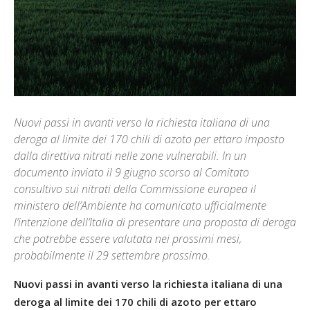
Nuovi passi in avanti verso la richiesta italiana di una
deroga al limite dei 170 chili di azoto per ettaro imposto
dalla direttiva nitrati nelle zone vulnerabili. In un
documento inviato il 9 giugno scorso al Comitato
consultivo sui nitrati della Commissione europea il
ministero dell’Ambiente ha comunicato ufficialmente
l’intenzione dell’Italia di presentare una proposta di deroga
che potrebbe essere valutata nei prossimi mesi,
probabilmente il 29 settembre prossimo.
Nuovi passi in avanti verso la richiesta italiana di una
deroga al limite dei 170 chili di azoto per ettaro