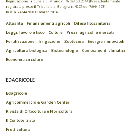
Registrazione Tribunale di Milano n. 76 del 5.3.2014 (Precedentemente
registrata presso il Tribunale di Bologna n. 4272 del 7/04/1973)
ROC n. 24344 dell’11 marzo 2014
Attualità
Finanziamenti agricoli
Difesa fitosanitaria
Leggi, lavoro e fisco
Colture
Prezzi agricoli e mercati
Fertilizzazione
Irrigazione
Zootecnia
Energie rinnovabili
Agricoltura biologica
Biotecnologie
Cambiamenti climatici
Economia circolare
EDAGRICOLE
Edagricole
Agricommercio & Garden Center
Rivista di Orticoltura e Floricoltura
Il Contoterzista
Frutticoltura