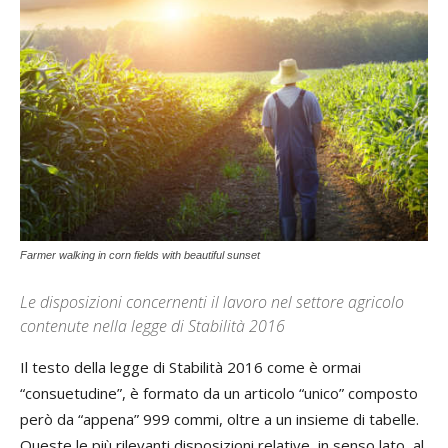
Farmer walking in corn fields with beautiful sunset
Le disposizioni concernenti il lavoro nel settore agricolo
contenute nella legge di Stabilità 2016
Il testo della legge di Stabilità 2016 come è ormai
“consuetudine”, è formato da un articolo “unico” composto
però da “appena” 999 commi, oltre a un insieme di tabelle.
Queste le più rilevanti disposizioni relative, in senso lato, al