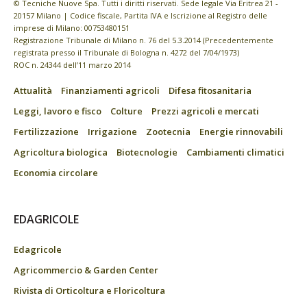
© Tecniche Nuove Spa. Tutti i diritti riservati. Sede legale Via Eritrea 21 -
20157 Milano | Codice fiscale, Partita IVA e Iscrizione al Registro delle
imprese di Milano: 00753480151
Registrazione Tribunale di Milano n. 76 del 5.3.2014 (Precedentemente
registrata presso il Tribunale di Bologna n. 4272 del 7/04/1973)
ROC n. 24344 dell’11 marzo 2014
Attualità
Finanziamenti agricoli
Difesa fitosanitaria
Leggi, lavoro e fisco
Colture
Prezzi agricoli e mercati
Fertilizzazione
Irrigazione
Zootecnia
Energie rinnovabili
Agricoltura biologica
Biotecnologie
Cambiamenti climatici
Economia circolare
EDAGRICOLE
Edagricole
Agricommercio & Garden Center
Rivista di Orticoltura e Floricoltura