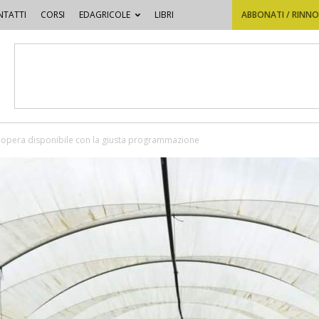
TATTI
CORSI
EDAGRICOLE
LIBRI
ABBONATI / RINN
dopera disponibile con la giusta programmazione