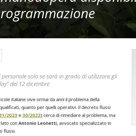
 programmazione
 personale solo se sarà in grado di utilizzare gli
k day” del 12 dicembre
ole italiane vive ormai da anni il problema della
ualificati, quanto per quelli operativi. Il decreto flussi
 31/2023
e
30/2023
) cerca di rimediare al problema, ma
rlato con
Antonio Leonetti
, avvocato specializzato in
 flussi.