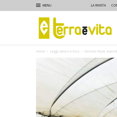
LA RIVISTA
CON
Terra
e
Vita
Home
Leggi, lavoro e fisco
Decreto flussi, mano