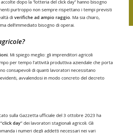
e accolte dopo la “lotteria del click day” hanno bisogno
dimenti purtroppo non sempre rispettano i tempi previsti
ealtà di
verifiche ad ampio raggio
. Ma sia chiaro,
ema dell’immediato bisogno di operai.
agricole?
ioni
. Mi spiego meglio: gli imprenditori agricoli
mpo per tempo l’attività produttiva aziendale che porta
ono consapevoli di quanti lavoratori necessitano
evidenti, avvalendosi in modo concreto del decreto
cato sulla Gazzetta ufficiale del 3 ottobre 2023 ha
“click day”
dei lavoratori stagionali agricoli. Gli
omanda i numeri degli addetti necessari nei vari