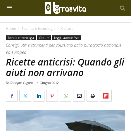
Home
Tecnica e tecnologia
Colture
Tecnica e tecnologia
Colture
Leggi, lavoro e fisco
Consigli utili e strumenti per cautelarsi dalla burocrazia nazionale
ed europea
Ricette anticrisi: Quando gli
aiuti non arrivano
Di Giuseppe Fugaro
-
4 Giugno 2012