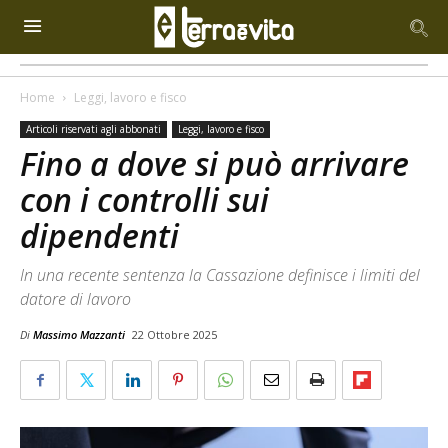
Home
Leggi, lavoro e fisco
Articoli riservati agli abbonati
Leggi, lavoro e fisco
Fino a dove si può arrivare
con i controlli sui
dipendenti
In una recente sentenza la Cassazione definisce i limiti del
datore di lavoro
Di
Massimo Mazzanti
22 Ottobre 2025