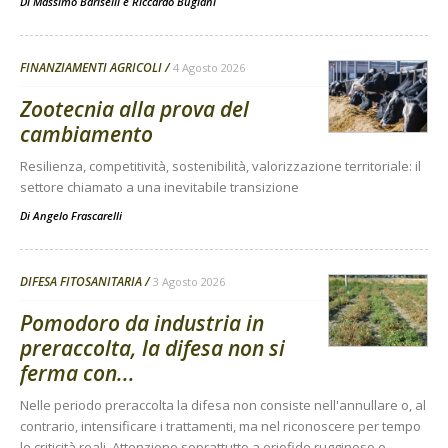
Di
Massimo Bariselli e Riccardo Bugiani
FINANZIAMENTI AGRICOLI
4 Agosto 2026
Zootecnia alla prova del
cambiamento
Resilienza, competitività, sostenibilità, valorizzazione territoriale: il
settore chiamato a una inevitabile transizione
Di
Angelo Frascarelli
DIFESA FITOSANITARIA
3 Agosto 2026
Pomodoro da industria in
preraccolta, la difesa non si
ferma con...
Nelle periodo preraccolta la difesa non consiste nell'annullare o, al
contrario, intensificare i trattamenti, ma nel riconoscere per tempo
le criticità reali. Attenzione soprattutto a eriofide rugginoso e