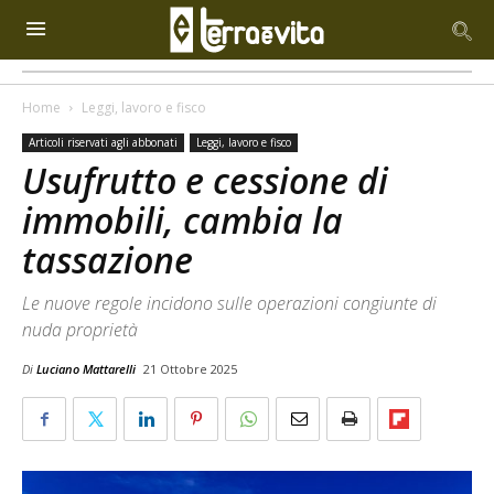
Home
Leggi, lavoro e fisco
Articoli riservati agli abbonati
Leggi, lavoro e fisco
Usufrutto e cessione di
immobili, cambia la
tassazione
Le nuove regole incidono sulle operazioni congiunte di
nuda proprietà
Di
Luciano Mattarelli
21 Ottobre 2025