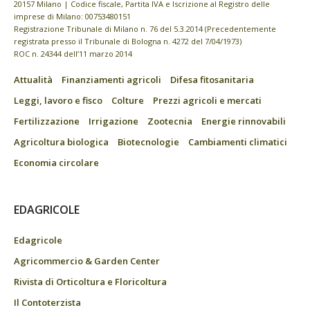
20157 Milano | Codice fiscale, Partita IVA e Iscrizione al Registro delle
imprese di Milano: 00753480151
Registrazione Tribunale di Milano n. 76 del 5.3.2014 (Precedentemente
registrata presso il Tribunale di Bologna n. 4272 del 7/04/1973)
ROC n. 24344 dell’11 marzo 2014
Attualità
Finanziamenti agricoli
Difesa fitosanitaria
Leggi, lavoro e fisco
Colture
Prezzi agricoli e mercati
Fertilizzazione
Irrigazione
Zootecnia
Energie rinnovabili
Agricoltura biologica
Biotecnologie
Cambiamenti climatici
Economia circolare
EDAGRICOLE
Edagricole
Agricommercio & Garden Center
Rivista di Orticoltura e Floricoltura
Il Contoterzista