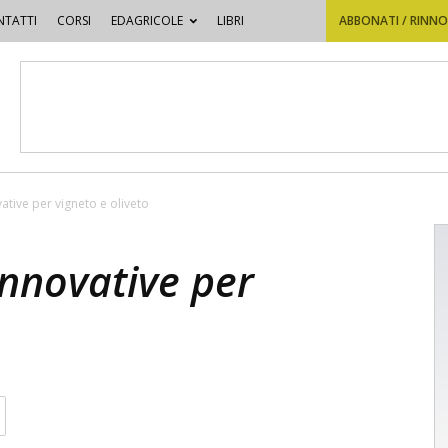
TATTI
CORSI
EDAGRICOLE
LIBRI
ABBONATI / RINN
ative per vigneto e oliveto
innovative per