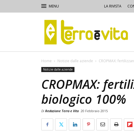
LA RIVISTA
CON
Terra
e
Vita
Home
Notizie dalle aziende
CROPMAX: fertilizzan
Notizie dalle aziende
CROPMAX: fertili
biologico 100%
Di
Redazione Terra e Vita
20 Febbraio 2015