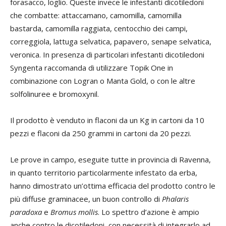
forasacco, loglio. Queste invece le infestanti dicotiledoni
che combatte: attaccamano, camomilla, camomilla
bastarda, camomilla raggiata, centocchio dei campi,
correggiola, lattuga selvatica, papavero, senape selvatica,
veronica. In presenza di particolari infestanti dicotiledoni
Syngenta raccomanda di utilizzare Topik One in
combinazione con Logran o Manta Gold, o con le altre
solfolinuree e bromoxynil.
Il prodotto è venduto in flaconi da un Kg in cartoni da 10
pezzi e flaconi da 250 grammi in cartoni da 20 pezzi.
Le prove in campo, eseguite tutte in provincia di Ravenna,
in quanto territorio particolarmente infestato da erba,
hanno dimostrato un’ottima efficacia del prodotto contro le
più diffuse graminacee, un buon controllo di
Phalaris
paradoxa
e
Bromus mollis
. Lo spettro d’azione è ampio
anche contro le dicotiledoni, con necessità di integrarlo ad