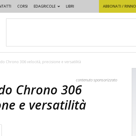
TATTI
CORSI
EDAGRICOLE
LIBRI
ABBONATI / RINN
o Chrono 306 velocità, precisione e versatilità
contenuto sponsorizzato
do Chrono 306
one e versatilità