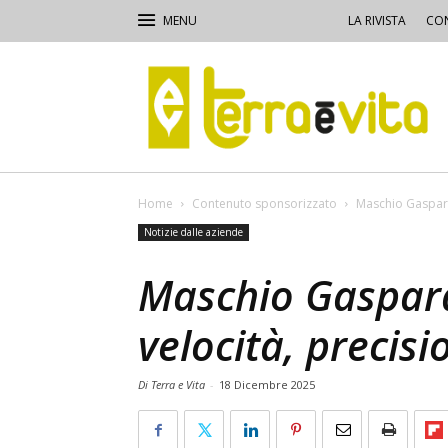
LA RIVISTA
CON
Terra
e
Vita
Home
Contenuto sponsorizzato
Maschio Gaspard
Notizie dalle aziende
Maschio Gaspar
velocità, precisi
Di Terra e Vita
-
18 Dicembre 2025