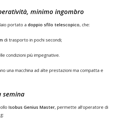
peratività, minimo ingombro
elaio portato a
doppio sfilo telescopico
, che:
 m
di trasporto in pochi secondi;
lle condizioni più impegnative.
cano una macchina ad alte prestazioni ma compatta e
la semina
collo
Isobus Genius Master
, permette all’operatore di
ng: