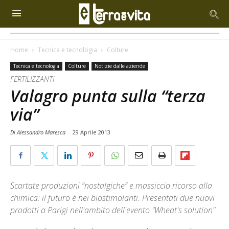
Home
Tecnica e tecnologia
Colture
Tecnica e tecnologia
Colture
Notizie dalle aziende
FERTILIZZANTI
Valagro punta sulla “terza
via”
Di Alessandro Maresca
-
29 Aprile 2013
Scartate produzioni “nostalgiche” e massiccio ricorso alla
chimica: il futuro è nei biostimolanti. Presentati due nuovi
prodotti a Parigi nell'ambito dell'evento "Wheat's solution"