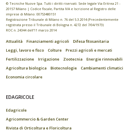
© Tecniche Nuove Spa. Tutti i diritti riservati. Sede legale Via Eritrea 21 -
20157 Milano | Codice fiscale, Partita IVA e Iscrizione al Registro delle
imprese di Milano: 00753480151
Registrazione Tribunale di Milano n. 76 del 5.3.2014 (Precedentemente
registrata presso il Tribunale di Bologna n. 4272 del 7/04/1973)
ROC n. 24344 dell’11 marzo 2014
Attualità
Finanziamenti agricoli
Difesa fitosanitaria
Leggi, lavoro e fisco
Colture
Prezzi agricoli e mercati
Fertilizzazione
Irrigazione
Zootecnia
Energie rinnovabili
Agricoltura biologica
Biotecnologie
Cambiamenti climatici
Economia circolare
EDAGRICOLE
Edagricole
Agricommercio & Garden Center
Rivista di Orticoltura e Floricoltura