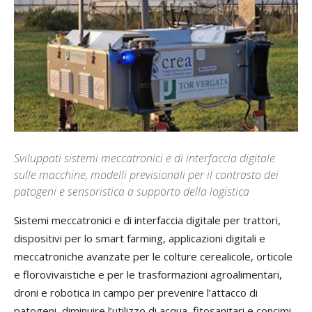
Sviluppati sistemi meccatronici e di interfaccia digitale
sulle macchine, modelli previsionali per il contrasto dei
patogeni e sensoristica a supporto della logistica
Sistemi meccatronici e di interfaccia digitale per trattori,
dispositivi per lo smart farming, applicazioni digitali e
meccatroniche avanzate per le colture cerealicole, orticole
e florovivaistiche e per le trasformazioni agroalimentari,
droni e robotica in campo per prevenire l’attacco di
patogeni, diminuire l’utilizzo di acqua, fitosanitari e concimi,