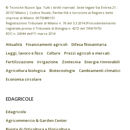
© Tecniche Nuove Spa. Tutti i diritti riservati. Sede legale Via Eritrea 21 -
20157 Milano | Codice fiscale, Partita IVA e Iscrizione al Registro delle
imprese di Milano: 00753480151
Registrazione Tribunale di Milano n. 76 del 5.3.2014 (Precedentemente
registrata presso il Tribunale di Bologna n. 4272 del 7/04/1973)
ROC n. 24344 dell’11 marzo 2014
Attualità
Finanziamenti agricoli
Difesa fitosanitaria
Leggi, lavoro e fisco
Colture
Prezzi agricoli e mercati
Fertilizzazione
Irrigazione
Zootecnia
Energie rinnovabili
Agricoltura biologica
Biotecnologie
Cambiamenti climatici
Economia circolare
EDAGRICOLE
Edagricole
Agricommercio & Garden Center
Rivista di Orticoltura e Floricoltura