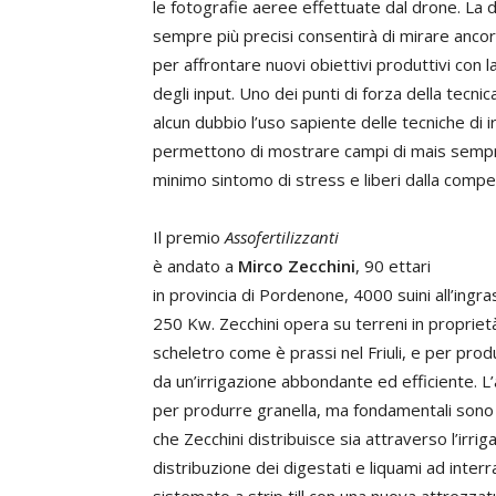
le fotografie aeree effettuate dal drone. La di
sempre più precisi consentirà di mirare ancora
per affrontare nuovi obiettivi produttivi con 
degli input. Uno dei punti di forza della tecni
alcun dubbio l’uso sapiente delle tecniche di i
permettono di mostrare campi di mais sempre
minimo sintomo di stress e liberi dalla compet
Il premio
Assofertilizzanti
è andato a
Mirco Zecchini
, 90 ettari
in provincia di Pordenone, 4000 suini all’ingr
250 Kw. Zecchini opera su terreni in propriet
scheletro come è prassi nel Friuli, e per pro
da un’irrigazione abbondante ed efficiente. L’
per produrre granella, ma fondamentali sono a
che Zecchini distribuisce sia attraverso l’irri
distribuzione dei digestati e liquami ad inte