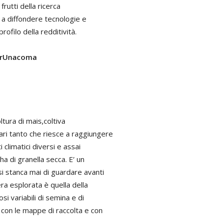
frutti della ricerca
a a diffondere tecnologie e
profilo della redditività.
derUnacoma
ltura di mais,coltiva
ari tanto che riesce a raggiungere
limatici diversi e assai
/ha di granella secca. E’ un
si stanca mai di guardare avanti
ra esplorata è quella della
si variabili di semina e di
i con le mappe di raccolta e con