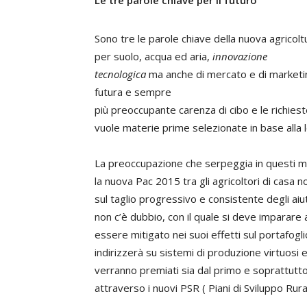
Le tre parole chiave per il futuro
Sono tre le parole chiave della nuova agricolt
per suolo, acqua ed aria,
innovazione
tecnologica
ma anche di mercato e di market
futura e sempre
più preoccupante carenza di cibo e le richiest
vuole materie prime selezionate in base alla 
La preoccupazione che serpeggia in questi m
la nuova Pac 2015 tra gli agricoltori di casa 
sul taglio progressivo e consistente degli aiuti
non c’è dubbio, con il quale si deve imparare 
essere mitigato nei suoi effetti sul portafoglio
indirizzerà su sistemi di produzione virtuosi 
verranno premiati sia dal primo e soprattutto
attraverso i nuovi PSR ( Piani di Sviluppo Rura