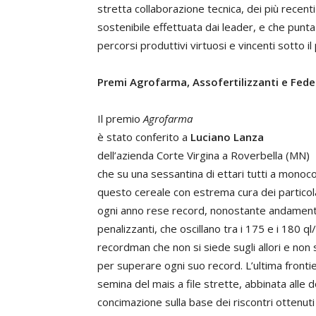
stretta collaborazione tecnica, dei più recenti 
sostenibile effettuata dai leader, e che punt
percorsi produttivi virtuosi e vincenti sotto il 
Premi Agrofarma, Assofertilizzanti e Fe
Il premio
Agrofarma
è stato conferito a
Luciano Lanza
dell’azienda Corte Virgina a Roverbella (MN)
che su una sessantina di ettari tutti a monoco
questo cereale con estrema cura dei particol
ogni anno rese record, nonostante andamenti c
penalizzanti, che oscillano tra i 175 e i 180 ql
recordman che non si siede sugli allori e non 
per superare ogni suo record. L’ultima frontie
semina del mais a file strette, abbinata alle do
concimazione sulla base dei riscontri ottenut