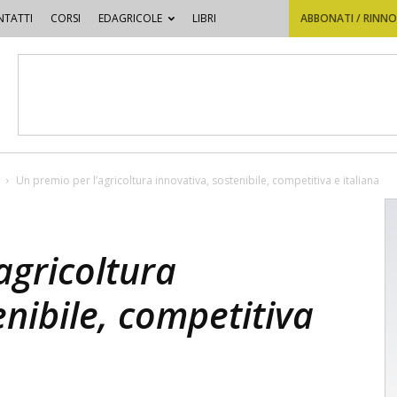
TATTI
CORSI
EDAGRICOLE
LIBRI
ABBONATI / RINN
Un premio per l’agricoltura innovativa, sostenibile, competitiva e italiana
agricoltura
enibile, competitiva