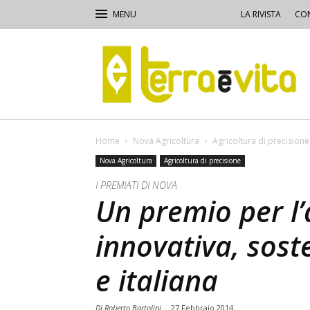
LA RIVISTA
CON
Terra
e
Vita
Home
Nova Agricoltura
Agricoltura di precisione
Nova Agricoltura
Agricoltura di precisione
I PREMIATI DI NOVA
Un premio per l’
innovativa, sost
e italiana
Di Roberto Bartolini
-
27 Febbraio 2014