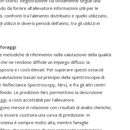
lori storici. Registrazione cui ovviamente segue una
do da fornire all’allevatore informazioni utili per le
, confronti tra l’alimento distribuito e quello utilizzato,
i utilizzi in diversi periodi dell’anno, tra gli utilizzi in
 foraggi
le metodiche di riferimento nella valutazione della qualità
he ne rendono difficile un impiego diffuso: la
sposta e i costi elevati. Per superare questi ostacoli
valutazione basati sul principio della spettroscopia di
r Reflectance Spectroscopy, Nirs), e fra gli altri centri
 a fondo. Le predizioni Nirs permettono la descrizione
gi, a costi accettabili per l’allevatore.
gono messe in relazione con i risultati di analisi chimiche,
uò essere costruita una curva di predizione. In
 proteina è sempre molto alta, mentre famiglie
ibre, che riuniscono diversi composti) raggiungono