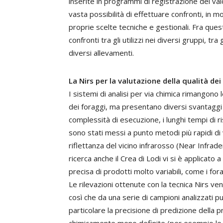
inserite in programmi di registrazione dei va
vasta possibilità di effettuare confronti, in mo
proprie scelte tecniche e gestionali. Fra questi
confronti tra gli utilizzi nei diversi gruppi, tra gl
diversi allevamenti.
La Nirs per la valutazione della qualità dei
I sistemi di analisi per via chimica rimangono 
dei foraggi, ma presentano diversi svantaggi c
complessità di esecuzione, i lunghi tempi di ri
sono stati messi a punto metodi più rapidi di 
riflettanza del vicino infrarosso (Near Infrade
ricerca anche il Crea di Lodi vi si è applicato
precisa di prodotti molto variabili, come i forag
Le rilevazioni ottenute con la tecnica Nirs ven
così che da una serie di campioni analizzati p
particolare la precisione di predizione della
chimicamente meno definite (per esempio le f