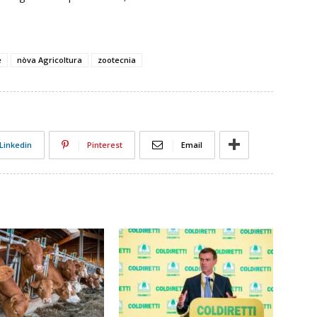
e
nòva Agricoltura
zootecnia
Linkedin
Pinterest
Email