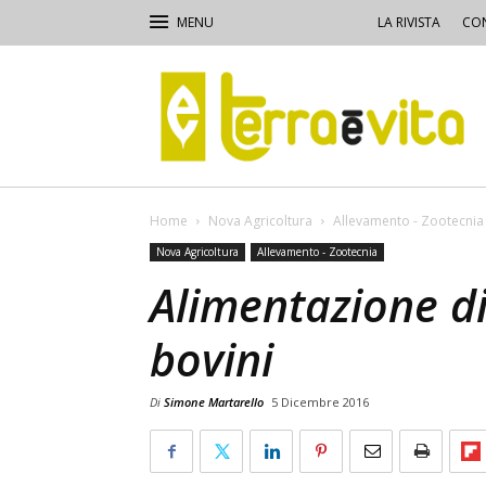
LA RIVISTA
CON
Terra
e
Vita
Home
Nova Agricoltura
Allevamento - Zootecnia
Nova Agricoltura
Allevamento - Zootecnia
Alimentazione di
bovini
Di
Simone Martarello
5 Dicembre 2016