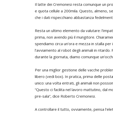
Il latte dei Cremonesi resta comunque un prod
e quota cellule a 200mila. Questo, almeno, secon
che i dati rispecchiano abbastanza fedelmente
Resta un ultimo elemento da valutare: l’impatt
prima, non avendo più il mungitore. Chiaramen
spendiamo circa un’ora e mezza in stalla per il 
l’avviamento al robot degli animali in ritardo
durante la giornata, diamo comunque un’occhi
Per una miglior gestione delle vacche proble
libero (vedi box). In pratica, prima delle pos
unico: una volta entrati, gli animali non poss
“Questo ci facilita nel lavoro mattutino, dal m
pre-sala”, dice Roberto Cremonesi.
A controllare il tutto, ovviamente, pensa l’elet