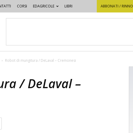
TATTI
CORSI
EDAGRICOLE
LIBRI
ABBONATI / RINN
Robot di mungitura / DeLaval – Cremonesi
ura / DeLaval –