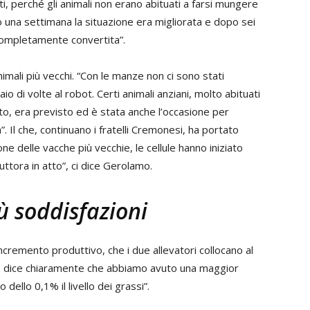
ti, perché gli animali non erano abituati a farsi mungere
una settimana la situazione era migliorata e dopo sei
completamente convertita”.
nimali più vecchi. “Con le manze non ci sono stati
aio di volte al robot. Certi animali anziani, molto abituati
esto, era previsto ed è stata anche l’occasione per
”. Il che, continuano i fratelli Cremonesi, ha portato
ione delle vacche più vecchie, le cellule hanno iniziato
tora in atto”, ci dice Gerolamo.
ù soddisfazioni
incremento produttivo, che i due allevatori collocano al
13 dice chiaramente che abbiamo avuto una maggior
ello 0,1% il livello dei grassi”.