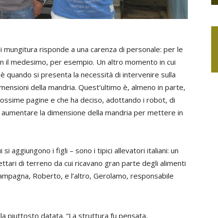
 di mungitura risponde a una carenza di personale: per le
on il medesimo, per esempio. Un altro momento in cui
 è quando si presenta la necessità di intervenire sulla
imensioni della mandria. Quest’ultimo è, almeno in parte,
 prossime pagine e che ha deciso, adottando i robot, di
i aumentare la dimensione della mandria per mettere in
 aggiungono i figli – sono i tipici allevatori italiani: un
ttari di terreno da cui ricavano gran parte degli alimenti
 campagna, Roberto, e l’altro, Gerolamo, responsabile
lla piuttosto datata. “La struttura fu pensata,