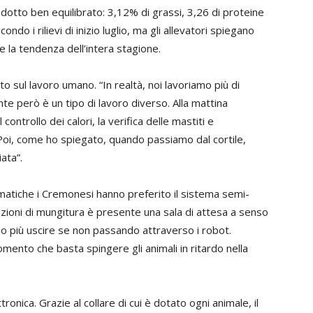
otto ben equilibrato: 3,12% di grassi, 3,26 di proteine
do i rilievi di inizio luglio, ma gli allevatori spiegano
 la tendenza dell’intera stagione.
o sul lavoro umano. “In realtà, noi lavoriamo più di
te però è un tipo di lavoro diverso. Alla mattina
controllo dei calori, la verifica delle mastiti e
. Poi, come ho spiegato, quando passiamo dal cortile,
ata”.
matiche i Cremonesi hanno preferito il sistema semi-
tazioni di mungitura è presente una sala di attesa a senso
ono più uscire se non passando attraverso i robot.
omento che basta spingere gli animali in ritardo nella
tronica. Grazie al collare di cui è dotato ogni animale, il