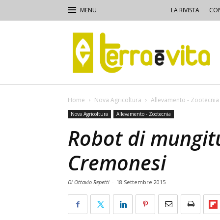
LA RIVISTA
CON
Terra
e
Vita
Home
Nova Agricoltura
Allevamento - Zootecnia
Nova Agricoltura
Allevamento - Zootecnia
Robot di mungit
Cremonesi
Di Ottavio Repetti
-
18 Settembre 2015