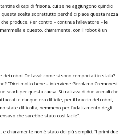
antina di capi di frisona, cui se ne aggiungono quindici
to questa scelta soprattutto perché ci piace questa razza
e che produce. Per contro – continua l’allevatore – le
a mammella e questo, chiaramente, con il robot è un
e dei robot DeLaval: come si sono comportati in stalla?
e? “Direi molto bene – interviene Gerolamo Cremonesi
 scarti per questa causa. Si trattava di due animali che
accati e dunque era difficile, per il braccio del robot,
sono state difficoltà, nemmeno per l’adattamento degli
 pensavo che sarebbe stato così facile”.
 e chiaramente non è stato dei più semplici. “I primi due