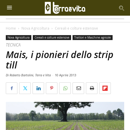
Home
Nova Agricoltura
Cereali e colture estensive
Nova Agricoltura
Cereali e colture estensive
Trattori e Macchine agricole
TECNICA
Mais, i pionieri dello strip
till
Di Roberto Bartolini, Terra e Vita
-
10 Aprile 2013