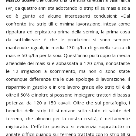
Marco Soave
che coltiva una trentina di ettari a Villafranca
(Vr) da quattro anni sta adottando lo strip till su mais e soia
ed è giunto ad alcune interessanti conclusioni: «Dal
confronto tra strip till e minima lavorazione, intesa come
rippatura ed erpicatura prima della semina, la prima cosa
da sottolineare è che le produzioni si sono sempre
mantenute uguali, in media 130 q/ha di granella secca di
mais e 50 q/ha per la soia. Quest’anno purtroppo la media
aziendale del mais si è abbassata a 120 q/ha, nonostante
le 12 irrigazioni a scorrimento, ma non ci sono state
comunque differenze tra le due tipologie di lavorazione. Il
risparmio in gasolio e in ore lavoro grazie allo strip till è di
oltre il 50% e inoltre si possono impiegare trattori di bassa
potenza, da 120 a 150 cavalli. Oltre che sul portafoglio, i
benefici dello strip till si notano sullo stato di salute del
terreno, che almeno per la nostra realtà, è nettamente
migliorato. L’effetto positivo si evidenzia soprattutto in
annate difficili quando sul terreno trattato con lo strip till si