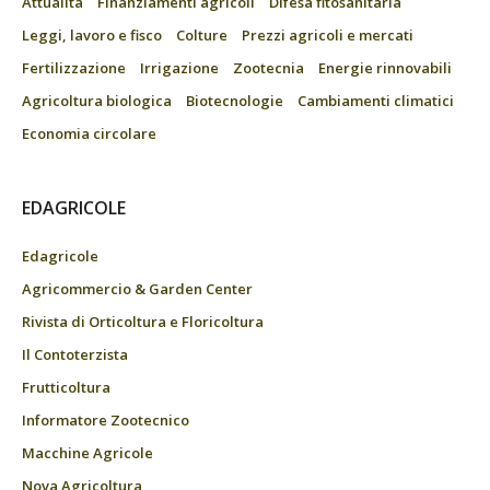
Attualità
Finanziamenti agricoli
Difesa fitosanitaria
Leggi, lavoro e fisco
Colture
Prezzi agricoli e mercati
Fertilizzazione
Irrigazione
Zootecnia
Energie rinnovabili
Agricoltura biologica
Biotecnologie
Cambiamenti climatici
Economia circolare
EDAGRICOLE
Edagricole
Agricommercio & Garden Center
Rivista di Orticoltura e Floricoltura
Il Contoterzista
Frutticoltura
Informatore Zootecnico
Macchine Agricole
Nova Agricoltura