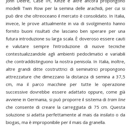
John Deere, Case IH, Kinze e altre ancora propongono
modelli Twin Row per la semina delle arachidi, per cui si
può dire che oltreoceano il mercato è consolidato. In Italia,
invece, le prove attualmente in via di svolgimento hanno
fornito buoni risultati che lasciano ben sperare per una
futura introduzione su larga scala. È doveroso essere cauti
e valutare sempre l’introduzione di nuove tecniche
contestualizzandole agli ambienti pedoclimatici e variabili
che contraddistinguono la nostra penisola. In Italia, inoltre,
altre grandi ditte costruttrici di seminatrici propongono
attrezzature che dimezzano la distanza di semina a 37,5
cm, ma il parco macchine per tutte le operazione
successive dovrebbe essere adattato oppure, come già
avviene in Germania, si può proporre il sistema di
tram line
che consente di creare la carreggiata di 75 cm. Questa
soluzione si adatta perfettamente al mais da insilato o da
biogas, ma è improponibile per il mais da granella.