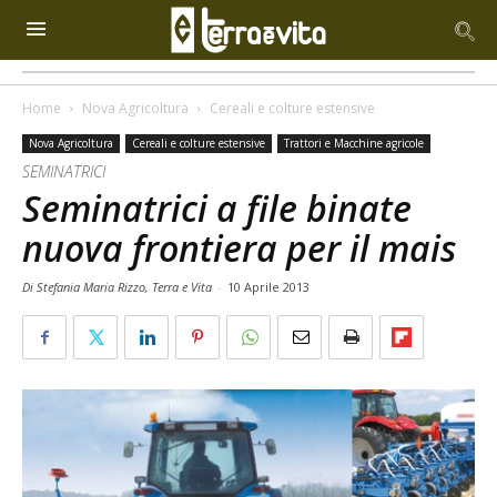
Home
Nova Agricoltura
Cereali e colture estensive
Nova Agricoltura
Cereali e colture estensive
Trattori e Macchine agricole
SEMINATRICI
Seminatrici a file binate
nuova frontiera per il mais
Di Stefania Maria Rizzo, Terra e Vita
-
10 Aprile 2013