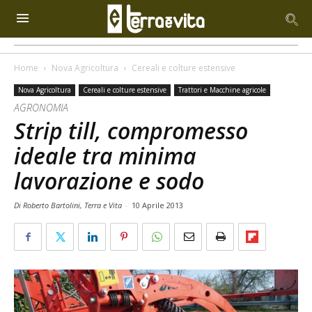
Home
Nova Agricoltura
Cereali e colture estensive
Nova Agricoltura
Cereali e colture estensive
Trattori e Macchine agricole
AGRONOMIA
Strip till, compromesso
ideale tra minima
lavorazione e sodo
Di Roberto Bartolini, Terra e Vita
-
10 Aprile 2013