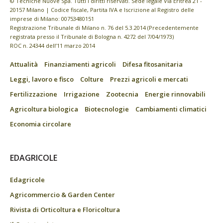
© Tecniche Nuove Spa. Tutti i diritti riservati. Sede legale Via Eritrea 21 -
20157 Milano | Codice fiscale, Partita IVA e Iscrizione al Registro delle
imprese di Milano: 00753480151
Registrazione Tribunale di Milano n. 76 del 5.3.2014 (Precedentemente
registrata presso il Tribunale di Bologna n. 4272 del 7/04/1973)
ROC n. 24344 dell’11 marzo 2014
Attualità
Finanziamenti agricoli
Difesa fitosanitaria
Leggi, lavoro e fisco
Colture
Prezzi agricoli e mercati
Fertilizzazione
Irrigazione
Zootecnia
Energie rinnovabili
Agricoltura biologica
Biotecnologie
Cambiamenti climatici
Economia circolare
EDAGRICOLE
Edagricole
Agricommercio & Garden Center
Rivista di Orticoltura e Floricoltura