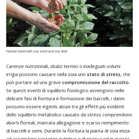
Human hand with soy seed and soy field
Carenze nutrizionali, sbalzi termici o inadeguati volumi
irrigui possono causare nella soia uno
stato di stress
, che
può portare ad una grave
compromissione del raccolto
.
Se questi eventi di squilibrio fisiologico avvengono nelle
delicate fasi di fioritura e formazione dei baccelli, i danni
possono essere ingenti; alcuni tra gli effetti più evidenti
dello squilibrio metabolico causato da stress comprendono
aborti floreali, mancata allegagione e scarso riempimento
di baccelli e semi. Durante la fioritura la pianta di soia inizia
ad accumulare sostanze nutritive e di riserva ed in questa