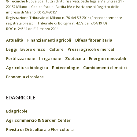
© Tecniche Nuove Spa. Tutti i diritti riservati. Sede legale Via Eritrea 21 -
20157 Milano | Codice fiscale, Partita IVA e Iscrizione al Registro delle
imprese di Milano: 00753480151
Registrazione Tribunale di Milano n. 76 del 5.3.2014 (Precedentemente
registrata presso il Tribunale di Bologna n. 4272 del 7/04/1973)
ROC n. 24344 dell’11 marzo 2014
Attualità
Finanziamenti agricoli
Difesa fitosanitaria
Leggi, lavoro e fisco
Colture
Prezzi agricoli e mercati
Fertilizzazione
Irrigazione
Zootecnia
Energie rinnovabili
Agricoltura biologica
Biotecnologie
Cambiamenti climatici
Economia circolare
EDAGRICOLE
Edagricole
Agricommercio & Garden Center
Rivista di Orticoltura e Floricoltura