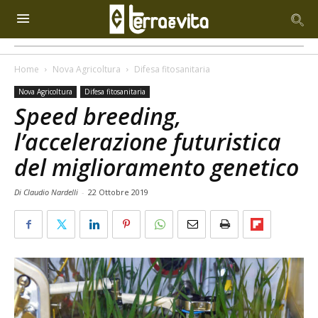
Home
Nova Agricoltura
Difesa fitosanitaria
Nova Agricoltura
Difesa fitosanitaria
Speed breeding,
l’accelerazione futuristica
del miglioramento genetico
Di Claudio Nardelli
-
22 Ottobre 2019