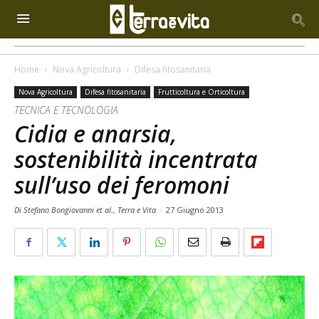
Home
Nova Agricoltura
Difesa fitosanitaria
Nova Agricoltura
Difesa fitosanitaria
Frutticoltura e Orticoltura
TECNICA E TECNOLOGIA
Cidia e anarsia,
sostenibilità incentrata
sull’uso dei feromoni
Di Stefano Bongiovanni et al., Terra e Vita
-
27 Giugno 2013