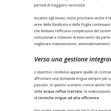
periodi di maggiore necessità.
Accanto agli invasi, resta prioritario anche il t
aree della Basilicata e della Puglia continuano 
che limitano l’efficacia complessiva del siste
istituzionali e richieste di intervento da part
migliorare manutenzione, ammodernamento e g
Verso una gestione integra
L’obiettivo condiviso appare quello di costru
affrontare una domanda irrigua sempre più var
passato. In questo scenario cresce anche l’a
delle
acque reflue trattate
, la realizzazione
di
tecniche irrigue ad alta efficienza
.
Per molte aziende agricole del Sud la gestion