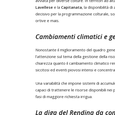
avviata per diverse colture. In territori ad al
Lavellese
e la
Capitanata
, la disponibilità 
decisivo per la programmazione colturale, s
ortive e mais.
Cambiamenti climatici e ge
Nonostante il miglioramento del quadro gener
l’attenzione sul tema della gestione della risor
chiarezza quanto il cambiamento climatico re
siccitosi ed eventi piovosi intensi e concentrat
Una variabilità che impone sistemi di accumulo
capaci di trattenere le risorse disponibili nei 
fasi di maggiore richiesta irrigua.
La diga del Rendina da co