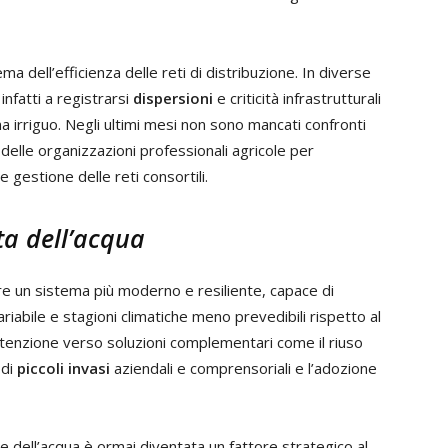
ema dell’efficienza delle reti di distribuzione. In diverse
infatti a registrarsi
dispersioni
e criticità infrastrutturali
ma irriguo. Negli ultimi mesi non sono mancati confronti
e delle organizzazioni professionali agricole per
estione delle reti consortili.
ta dell’acqua
ire un sistema più moderno e resiliente, capace di
iabile e stagioni climatiche meno prevedibili rispetto al
ttenzione verso soluzioni complementari come il riuso
 di
piccoli invasi
aziendali e comprensoriali e l’adozione
e dell’acqua è ormai diventata un fattore strategico al