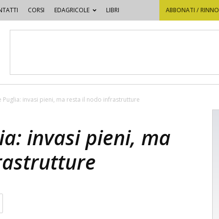
TATTI
CORSI
EDAGRICOLE
LIBRI
ABBONATI / RINN
e Puglia: invasi pieni, ma resta il nodo infrastrutture
ia: invasi pieni, ma
rastrutture