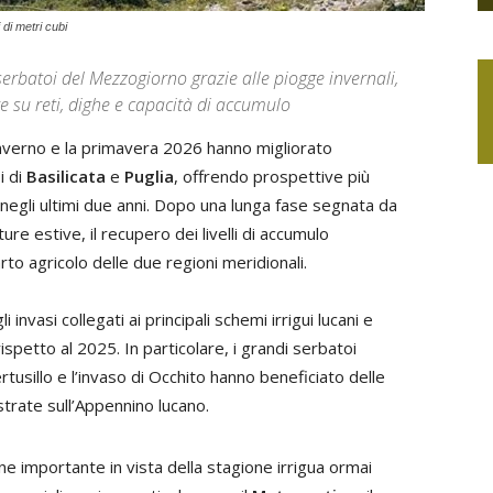
 di metri cubi
 serbatoi del Mezzogiorno grazie alle piogge invernali,
e su reti, dighe e capacità di accumulo
’inverno e la primavera 2026 hanno migliorato
i di
Basilicata
e
Puglia
, offrendo prospettive più
te negli ultimi due anni. Dopo una lunga fase segnata da
olture estive, il recupero dei livelli di accumulo
to agricolo delle due regioni meridionali.
 invasi collegati ai principali schemi irrigui lucani e
ispetto al 2025. In particolare, i grandi serbatoi
rtusillo e l’invaso di Occhito hanno beneficiato delle
strate sull’Appennino lucano.
one importante in vista della stagione irrigua ormai