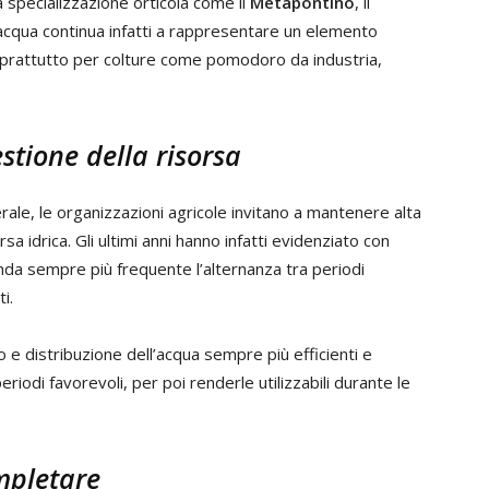
ta specializzazione orticola come il
Metapontino
, il
di acqua continua infatti a rappresentare un elemento
oprattutto per colture come pomodoro da industria,
stione della risorsa
ale, le organizzazioni agricole invitano a mantenere alta
sa idrica. Gli ultimi anni hanno infatti evidenziato con
nda sempre più frequente l’alternanza tra periodi
i.
 e distribuzione dell’acqua sempre più efficienti e
periodi favorevoli, per poi renderle utilizzabili durante le
mpletare