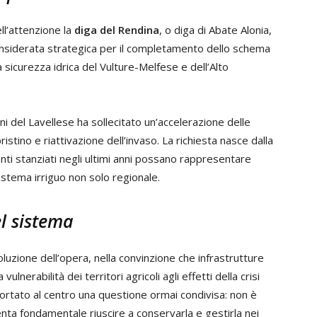
ll’attenzione la
diga del Rendina
, o diga di Abate Alonia,
 considerata strategica per il completamento dello schema
sicurezza idrica del Vulture-Melfese e dell’Alto
ani del Lavellese ha sollecitato un’accelerazione delle
ristino e riattivazione dell’invaso. La richiesta nasce dalla
ti stanziati negli ultimi anni possano rappresentare
sistema irriguo non solo regionale.
el sistema
luzione dell’opera, nella convinzione che infrastrutture
ulnerabilità dei territori agricoli agli effetti della crisi
portato al centro una questione ormai condivisa: non è
venta fondamentale riuscire a conservarla e gestirla nei