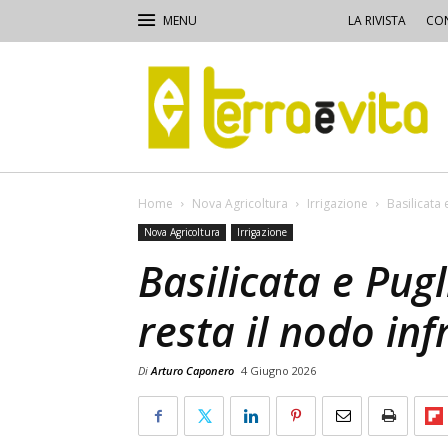
LA RIVISTA
CON
Terra
e
Vita
Home
Nova Agricoltura
Irrigazione
Basilicata 
Nova Agricoltura
Irrigazione
Basilicata e Pugl
resta il nodo inf
Di
Arturo Caponero
4 Giugno 2026