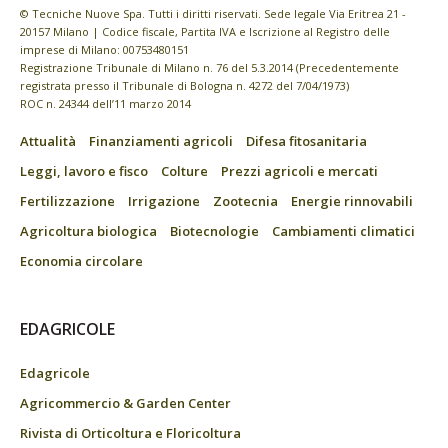
© Tecniche Nuove Spa. Tutti i diritti riservati. Sede legale Via Eritrea 21 -
20157 Milano | Codice fiscale, Partita IVA e Iscrizione al Registro delle
imprese di Milano: 00753480151
Registrazione Tribunale di Milano n. 76 del 5.3.2014 (Precedentemente
registrata presso il Tribunale di Bologna n. 4272 del 7/04/1973)
ROC n. 24344 dell’11 marzo 2014
Attualità
Finanziamenti agricoli
Difesa fitosanitaria
Leggi, lavoro e fisco
Colture
Prezzi agricoli e mercati
Fertilizzazione
Irrigazione
Zootecnia
Energie rinnovabili
Agricoltura biologica
Biotecnologie
Cambiamenti climatici
Economia circolare
EDAGRICOLE
Edagricole
Agricommercio & Garden Center
Rivista di Orticoltura e Floricoltura