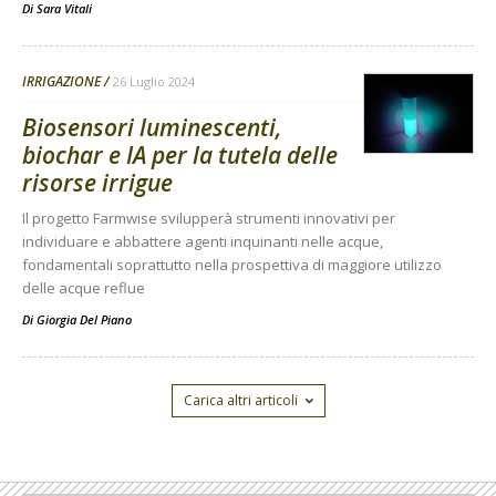
Di
Sara Vitali
IRRIGAZIONE
26 Luglio 2024
Biosensori luminescenti,
biochar e IA per la tutela delle
risorse irrigue
Il progetto Farmwise svilupperà strumenti innovativi per
individuare e abbattere agenti inquinanti nelle acque,
fondamentali soprattutto nella prospettiva di maggiore utilizzo
delle acque reflue
Di
Giorgia Del Piano
Carica altri articoli