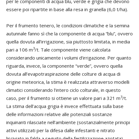
per le componenti di acqua blu, verde e grigia che devono
essere poi ripartite in base alla resa in granella (6,0 t/ha).
Per il frumento tenero, le condizioni climatiche e la semina
autunnale fanno sì che la componente di acqua “blu”, ovvero
quella dovuta all’irrigazione, sia piuttosto limitata, in media
3
pari a 106 m
/t. Tale componente viene calcolata
considerando unicamente i volumi d’irrigazione. Per quanto
riguarda, invece, la componente “verde”, ovvero quella
dovuta all’evapotraspirazione delle colture di acqua di
origine meteorica, la stima è realizzata attraverso modelli
climatici considerando l’intero ciclo colturale, in questo
3
caso, per il frumento si ottiene un valore pari a 321 m
/t.
La stima dell’acqua grigia è invece effettuata sulla base
delle informazioni relative alle potenziali sostanze
inquinanti rilasciate nell’ambiente (sostanzialmente principi
attivi utilizzati per la difesa dalle infestanti e nitrato
lisciviato in falda a seguito della fertilizzazione azotata).