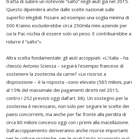
tratta di subire un notevole “salto” negli aiuti già nel 2015.
Questo dipenderà anche dalle scelte nazionali sulle
superfici elegibili. Fissare ad esempio una soglia minima di
300 €/anno escluderebbe circa 250mila mini-aziende per
cui la Pac rischia di essere solo un peso. E contribuirebbe a
ridurre il “salto”».
Altra scelta fondamentale: gli aiuti accoppiati. «L’Italia – ha
chiesto Antonio Scienza – seguirà l’esempio francese di
sostenere la zootecnia da carne? «Le risorse a
disposizione – è la risposta –sono elevate (585 milioni, pari
al 15% del massimale dei pagamenti diretti nel 2015,
contro i 252 previsti oggi dall’art. 68). Un sostegno per la
zootecnia è necessario, non solo per seguire le scelte dei
paesi concorrenti, ma anche per far fronte alla perdita di
circa 80 milioni concessi oggi con i premi alla macellazione.
Dall’accoppiamento deriveranno anche risorse importanti
per le colture proteiche, per le quali l’aiuto accoppiato può