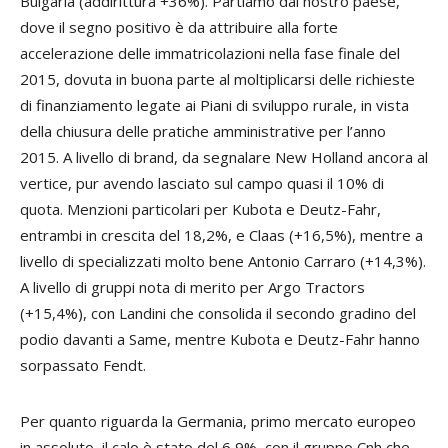
Bulgaria (addirittura +36%). Partiamo dal nostro paese,
dove il segno positivo è da attribuire alla forte
accelerazione delle immatricolazioni nella fase finale del
2015, dovuta in buona parte al moltiplicarsi delle richieste
di finanziamento legate ai Piani di sviluppo rurale, in vista
della chiusura delle pratiche amministrative per l’anno
2015. A livello di brand, da segnalare New Holland ancora al
vertice, pur avendo lasciato sul campo quasi il 10% di
quota. Menzioni particolari per Kubota e Deutz-Fahr,
entrambi in crescita del 18,2%, e Claas (+16,5%), mentre a
livello di specializzati molto bene Antonio Carraro (+14,3%).
A livello di gruppi nota di merito per Argo Tractors
(+15,4%), con Landini che consolida il secondo gradino del
podio davanti a Same, mentre Kubota e Deutz-Fahr hanno
sorpassato Fendt.
Per quanto riguarda la Germania, primo mercato europeo
in assoluto, il calo è stato del 6,9%, con il gruppo Cnh che