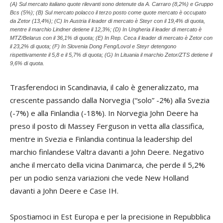
(A) Sul mercato italiano quote rilevanti sono detenute da A. Carraro (8,2%) e Gruppo
Bcs (5%); (B) Sul mercato polacco il terzo posto come quote mercato è occupato
da Zetor (13,4%); (C) In Austria il leader di mercato è Steyr con il 19,4% di quota,
mentre il marchio Lindner detiene il 12,3%; (D) In Ungheria il leader di mercato è
MTZ/Belarus con il 36,1% di quota; (E) In Rep. Ceca il leader di mercato è Zetor con
il 23,2% di quota; (F) In Slovenia Dong Feng/Lovol e Steyr detengono
rispettivamente il 5,8 e il 5,7% di quota; (G) In Lituania il marchio Zetor/ZTS detiene il
9,6% di quota.
Trasferendoci in Scandinavia, il calo è generalizzato, ma
crescente passando dalla Norvegia (“solo” -2%) alla Svezia
(-7%) e alla Finlandia (-18%). In Norvegia John Deere ha
preso il posto di Massey Ferguson in vetta alla classifica,
mentre in Svezia e Finlandia continua la leadership del
marchio finlandese Valtra davanti a John Deere. Negativo
anche il mercato della vicina Danimarca, che perde il 5,2%
per un podio senza variazioni che vede New Holland
davanti a John Deere e Case IH.
Spostiamoci in Est Europa e per la precisione in Repubblica