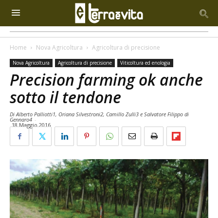
Home
Nova Agricoltura
Agricoltura di precisione
Nova Agricoltura
Agricoltura di precisione
Viticoltura ed enologia
Precision farming ok anche
sotto il tendone
Di Alberto Palliotti1, Oriana Silvestroni2, Camillo Zulli3 e Salvatore Filippo di
Gennaro4
-
18 Maggio 2016