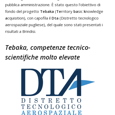
pubblica amministrazione. È stato questo l’obiettivo di
fondo del progetto
Tebaka
(
Te
rritory
ba
sic
k
nowledge
a
cquisition), con capofila il
Dta
(Distretto tecnologico
aerospaziale pugliese), del quale sono stati presentati i
risultati a Brindisi.
Tebaka, competenze tecnico-
scientifiche molto elevate