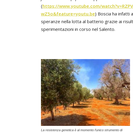
(
https://www.youtube.com/watch?v=RZP
wZ5o&feature=youtu.be
) Boscia ha infatti
speranze nella lotta al batterio grazie ai risult
sperimentazioni in corso nel Salento.
La resistenza genetica è al momento l’unico strumento di