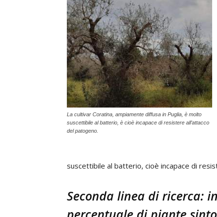
La cultivar Coratina, ampiamente diffusa in Puglia, è molto
suscettibile al batterio, è cioè incapace di resistere all’attacco
del patogeno.
suscettibile al batterio, cioè incapace di resi
Seconda linea di ricerca: i
percentuale di piante sint