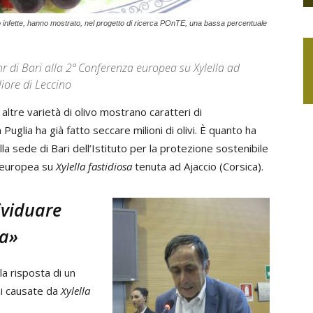
ndo infette, hanno mostrato, nel progetto di ricerca POnTE, una bassa percentuale
 di Bari alla 2ª Conferenza europea su Xylella ad
liore di Leccino
ltre varietà di olivo mostrano caratteri di
 Puglia ha già fatto seccare milioni di olivi. È quanto ha
la sede di Bari dell’Istituto per la protezione sostenibile
a europea su
Xylella fastidiosa
tenuta ad Ajaccio (Corsica).
ividuare
ca»
la risposta di un
oni causate da
Xylella