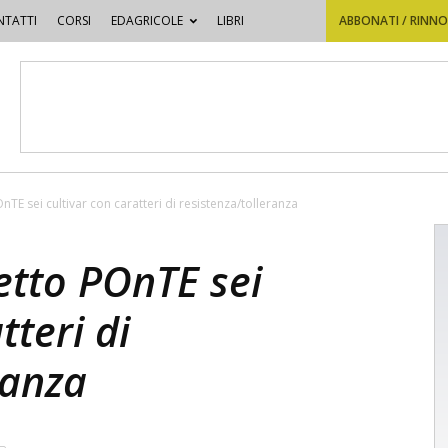
TATTI
CORSI
EDAGRICOLE
LIBRI
ABBONATI / RINN
OnTE sei cultivar con caratteri di resistenza/tolleranza
getto POnTE sei
tteri di
ranza