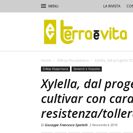
LA RIVISTA
CON
Terra
e
Vita
Home
Difesa fitosanitaria
Xylella, dal progetto P
Difesa fitosanitaria
Sementi e Vivaismo
Xylella, dal pro
cultivar con cara
resistenza/tolle
Di
Giuseppe Francesco Sportelli
2 Novembre 2019