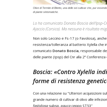
Olive di Termite di Bitetto, una delle sei cultivar che, pur esse
di piante sintomatiche.
Lo ha comunicato Donato Boscia dell’Ipsp-Cnr
Ajaccio (Corsica). Ma nessuna è risultata mig
Non solo Leccino e Fs-17 (o Favolosa), anche a
resistenza/tolleranza al batterio Xylella che in
comunicato
Donato Boscia
, responsabile del
delle piante (Ipsp) del Cnr alla 2ª Conferenz
Boscia: «Contro Xylella ind
forme di resistenza geneti
Con una relazione su “Ulteriori acquisizioni sul
grande numero di cultivar di olivo alle infezi
fastidiosa
subsp.
pauca
ceppo ST53”