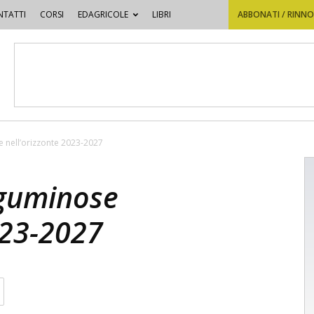
TATTI
CORSI
EDAGRICOLE
LIBRI
ABBONATI / RINN
se nell’orizzonte 2023-2027
leguminose
023-2027