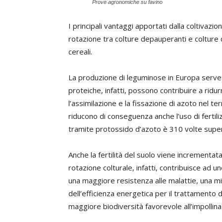
Prove agronomiche su favino
I principali vantaggi apportati dalla coltivazio
rotazione tra colture depauperanti e coltur
cereali.
La produzione di leguminose in Europa serve 
proteiche, infatti, possono contribuire a ridu
l’assimilazione e la fissazione di azoto nel te
riducono di conseguenza anche l’uso di fertilizz
tramite protossido d’azoto è 310 volte superi
Anche la fertilità del suolo viene incrementa
rotazione colturale, infatti, contribuisce ad un
una maggiore resistenza alle malattie, una mi
dell’efficienza energetica per il trattamento de
maggiore biodiversità favorevole all’impollina