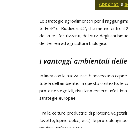
Abbonati
e
a
Le strategie agroalimentari per il raggiungimen
to Fork” e “Biodiversità”, che mirano entro il
del 20% i fertilizzanti, del 50% degli antibioti
dei terreni ad agricoltura biologica.
I vantaggi ambientali dell
In linea con la nuova Pac, è necessario capir
tutela dell’ambiente. In questo contesto, le co
proteine vegetali, risultano essere un’ottima
strategie europee.
Tra le colture produttrici di proteine vegetali
favette, lupino dolce, ecc.), le proteoleagino
medica, trifoglio, ecc.).