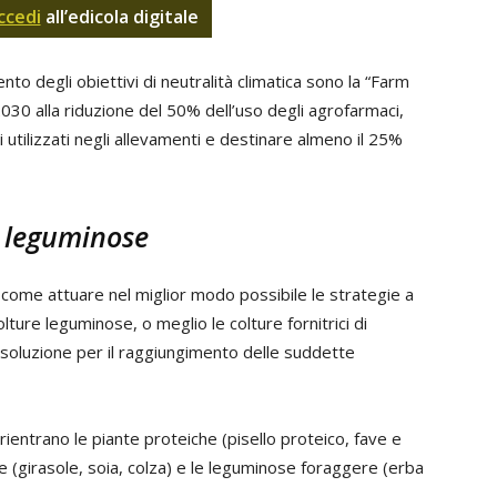
ccedi
all’edicola digitale
to degli obiettivi di neutralità climatica sono la “Farm
 2030 alla riduzione del 50% dell’uso degli agrofarmaci,
ci utilizzati negli allevamenti e destinare almeno il 25%
e leguminose
e come attuare nel miglior modo possibile le strategie a
lture leguminose, o meglio le colture fornitrici di
 soluzione per il raggiungimento delle suddette
 rientrano le piante proteiche (pisello proteico, fave e
se (girasole, soia, colza) e le leguminose foraggere (erba