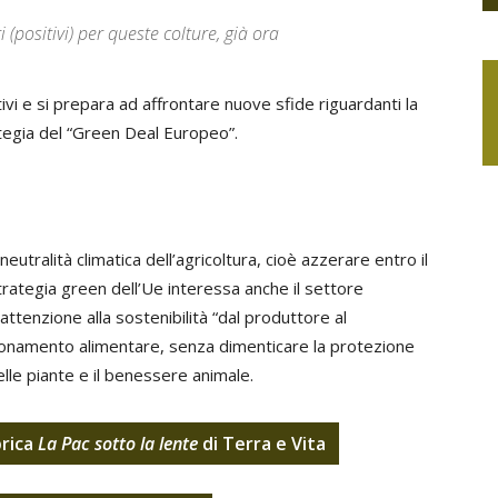
(positivi) per queste colture, già ora
i e si prepara ad affrontare nuove sfide riguardanti la
ategia del “Green Deal Europeo”.
utralità climatica dell’agricoltura, cioè azzerare entro il
trategia green dell’Ue interessa anche il settore
ttenzione alla sostenibilità “dal produttore al
ionamento alimentare, senza dimenticare la protezione
 delle piante e il benessere animale.
brica
La Pac sotto la lente
di Terra e Vita