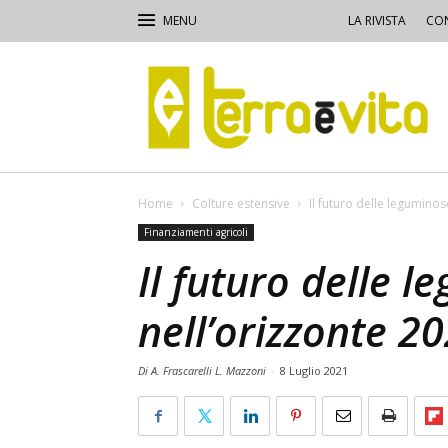
LA RIVISTA
CON
Terra
e
Vita
Home
Colture estensive
Il futuro delle legumino
Finanziamenti agricoli
Il futuro delle 
nell’orizzonte 2
Di A. Frascarelli L. Mazzoni
-
8 Luglio 2021