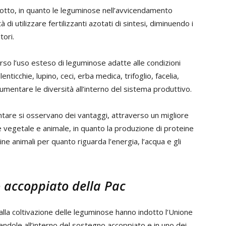
idotto, in quanto le leguminose nell’avvicendamento
di utilizzare fertilizzanti azotati di sintesi, diminuendo i
tori.
erso l’uso esteso di leguminose adatte alle condizioni
lenticchie, lupino, ceci, erba medica, trifoglio, facelia,
 aumentare le diversità all’interno del sistema produttivo.
ntare si osservano dei vantaggi, attraverso un migliore
ne vegetale e animale, in quanto la produzione di proteine
ne animali per quanto riguarda l’energia, l’acqua e gli
 accoppiato della Pac
alla coltivazione delle leguminose hanno indotto l’Unione
dole all’interno del sostegno accoppiato e in uno dei