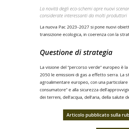
La novità degli eco-schemi apre nuovi scenari 
considerate interessanti da molti produttori
La nuova Pac 2023-2027 si pone nuovi obiettiv
transizione ecologica, in coerenza con la str
Questione di strategia
La visione del “percorso verde” europeo è la ne
2050 le emissioni di gas a effetto serra. La s
agroalimentare europeo, con una particolare a
consumatore” e alla sicurezza dell’approvvig
dei terreni, dell’acqua, dell’aria, della salute
Articolo pubblicato sulla ru