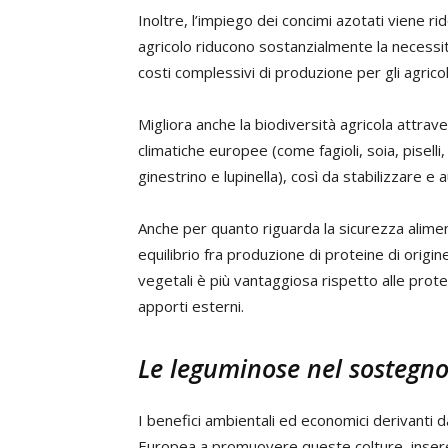
Inoltre, l’impiego dei concimi azotati viene r
agricolo riducono sostanzialmente la necessità 
costi complessivi di produzione per gli agricol
Migliora anche la biodiversità agricola attrav
climatiche europee (come fagioli, soia, piselli, 
ginestrino e lupinella), così da stabilizzare e
Anche per quanto riguarda la sicurezza alime
equilibrio fra produzione di proteine di origi
vegetali è più vantaggiosa rispetto alle protei
apporti esterni.
Le leguminose nel sostegno
I benefici ambientali ed economici derivanti d
Europea a promuovere queste colture, inseren