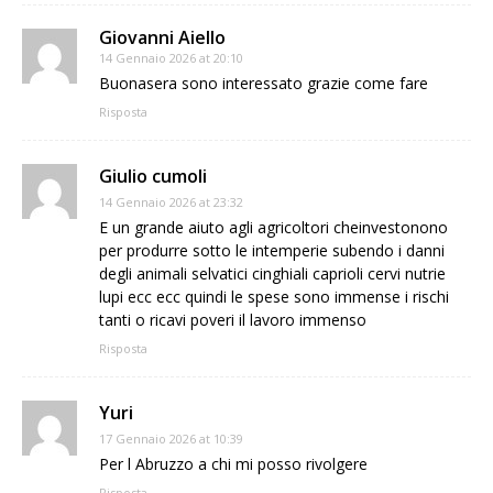
Giovanni Aiello
14 Gennaio 2026 at 20:10
Buonasera sono interessato grazie come fare
Risposta
Giulio cumoli
14 Gennaio 2026 at 23:32
E un grande aiuto agli agricoltori cheinvestonono
per produrre sotto le intemperie subendo i danni
degli animali selvatici cinghiali caprioli cervi nutrie
lupi ecc ecc quindi le spese sono immense i rischi
tanti o ricavi poveri il lavoro immenso
Risposta
Yuri
17 Gennaio 2026 at 10:39
Per l Abruzzo a chi mi posso rivolgere
Risposta