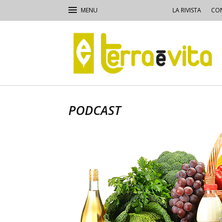
LA RIVISTA
CON
Terra
e
Vita
PODCAST