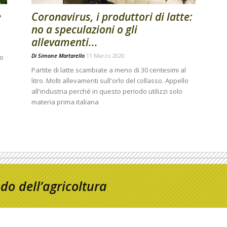
e
Coronavirus, i produttori di latte:
no a speculazioni o gli
allevamenti...
Di
Simone Martarello
11 Marzo 2020
do
Partite di latte scambiate a meno di 30 centesimi al
litro. Molti allevamenti sull'orlo del collasso. Appello
all'industria perché in questo periodo utilizzi solo
materia prima italiana
o dell’agricoltura