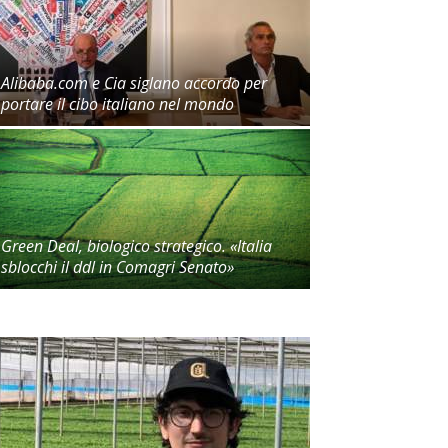
Alibaba.com e Cia siglano accordo per
portare il cibo italiano nel mondo
Green Deal, biologico strategico. «Italia
sblocchi il ddl in Comagri Senato»