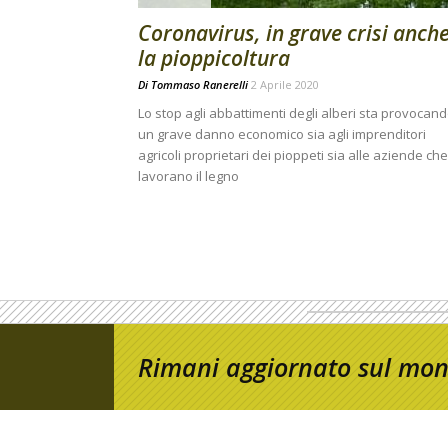
Coronavirus, in grave crisi anch
la pioppicoltura
Di
Tommaso Ranerelli
2 Aprile 2020
Lo stop agli abbattimenti degli alberi sta provocan
un grave danno economico sia agli imprenditori
agricoli proprietari dei pioppeti sia alle aziende che
lavorano il legno
Rimani aggiornato sul mond