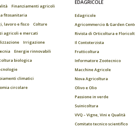
EDAGRICOLE
alità
Finanziamenti agricoli
a fitosanitaria
Edagricole
, lavoro e fisco
Colture
Agricommercio & Garden Cent
zi agricoli e mercati
Rivista di Orticoltura e Floricol
ilizzazione
Irrigazione
Il Contoterzista
ecnia
Energie rinnovabili
Frutticoltura
coltura biologica
Informatore Zootecnico
ecnologie
Macchine Agricole
iamenti climatici
Nova Agricoltura
omia circolare
Olivo e Olio
Passione in verde
Suinicoltura
VVQ – Vigne, Vini e Qualità
Comitato tecnico scientifico