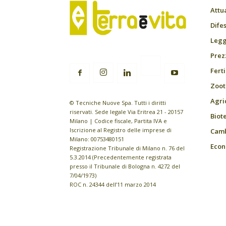
Attu
Difes
Leggi
Prez
Fert
Zoot
Agri
© Tecniche Nuove Spa. Tutti i diritti
riservati. Sede legale Via Eritrea 21 - 20157
Biot
Milano | Codice fiscale, Partita IVA e
Iscrizione al Registro delle imprese di
Camb
Milano: 00753480151
Econ
Registrazione Tribunale di Milano n. 76 del
5.3.2014 (Precedentemente registrata
presso il Tribunale di Bologna n. 4272 del
7/04/1973)
ROC n. 24344 dell’11 marzo 2014