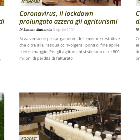
ECONOMIA
C
Coronavirus, il lockdown
C
di
prolungato azzera gli agriturismi
d
Di
Simone Martarello
3 Aprile 2020
Di
Si va verso un prolungamento delle misure restrittive
Co
che oltre alla Pasqua coinvolgerà i ponti di fine aprile
ai
e inizio maggio. Per gli agriturismi si stimano oltre 800
de
milioni di perdita di fatturato
pr
e
e
PODCAST