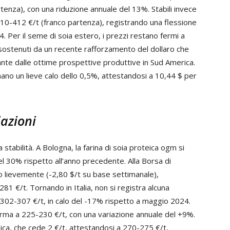
tenza), con una riduzione annuale del 13%. Stabili invece
410-412 €/t (franco partenza), registrando una flessione
. Per il seme di soia estero, i prezzi restano fermi a
sostenuti da un recente rafforzamento del dollaro che
nte dalle ottime prospettive produttive in Sud America.
gnano un lieve calo dello 0,5%, attestandosi a 10,44 $ per
iazioni
stabilità. A Bologna, la farina di soia proteica ogm si
l 30% rispetto all’anno precedente. Alla Borsa di
no lievemente (-2,80 $/t su base settimanale),
281 €/t. Tornando in Italia, non si registra alcuna
ui 302-307 €/t, in calo del -17% rispetto a maggio 2024.
 ferma a 225-230 €/t, con una variazione annuale del +9%.
oteica, che cede 2 €/t, attestandosi a 270-275 €/t,