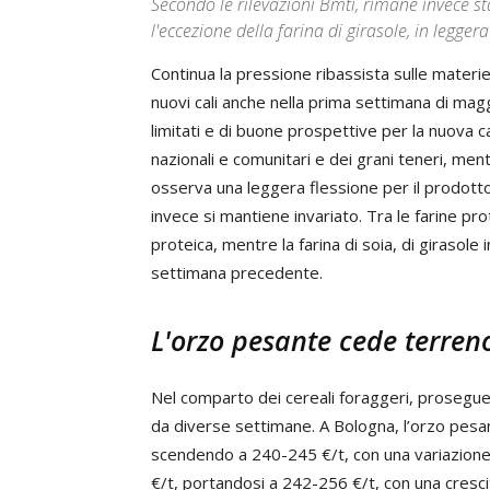
Secondo le rilevazioni Bmti, rimane invece sta
l'eccezione della farina di girasole, in leggera
Continua la pressione ribassista sulle materi
nuovi cali anche nella prima settimana di magg
limitati e di buone prospettive per la nuova c
nazionali e comunitari e dei grani teneri, ment
osserva una leggera flessione per il prodotto
invece si mantiene invariato. Tra le farine prot
proteica, mentre la farina di soia, di girasole
settimana precedente.
L'orzo pesante cede terren
Nel comparto dei cereali foraggeri, prosegue
da diverse settimane. A Bologna, l’orzo pesa
scendendo a 240-245 €/t, con una variazione 
€/t, portandosi a 242-256 €/t, con una cresc