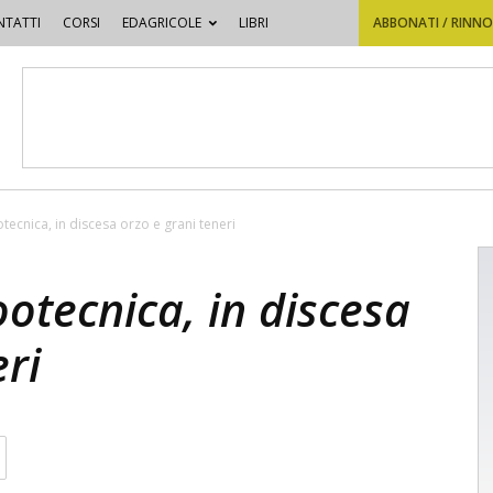
TATTI
CORSI
EDAGRICOLE
LIBRI
ABBONATI / RINN
ecnica, in discesa orzo e grani teneri
otecnica, in discesa
eri