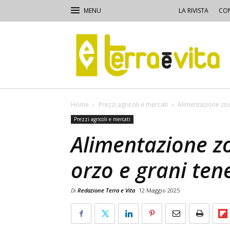
LA RIVISTA
CON
Terra
e
Vita
Home
Prezzi agricoli e mercati
Alimentazione zoot
Prezzi agricoli e mercati
Alimentazione zo
orzo e grani ten
Di
Redazione Terra e Vita
12 Maggio 2025