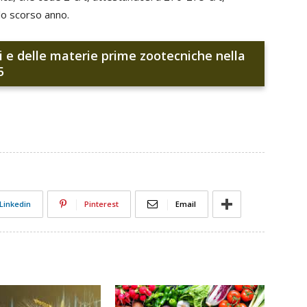
lo scorso anno.
ri e delle materie prime zootecniche nella
5
Linkedin
Pinterest
Email