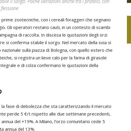
bile il sorgo. Poche variazioni anche tra i proteici, con
 flessione
e prime zootecniche, con i cereali foraggeri che segnano
io. Gli operatori restano cauti, in un contesto di scambi
ampagna di raccolta. In discesa le quotazioni degli orzi
re si conferma stabile il sorgo. Nel mercato della soia si
 nazionale sulla piazza di Bologna, con quello estero che
eiche, si registra un lieve calo per la farina di girasole
 integrale e di colza confermano le quotazioni della
o
 la fase di debolezza che sta caratterizzando il mercato
nte perde 5 €/t rispetto alle due settimane precedenti,
annua del +19%. A Milano, l’orzo comunitario cede 5
ita annua del 13%.