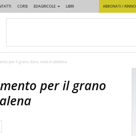
TATTI
CORSI
EDAGRICOLE
LIBRI
ABBONATI / RINN
mento per il grano duro, mais in altalena
tamento per il grano
talena