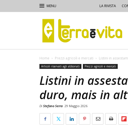
LA RIVISTA
CON
Terra
e
Vita
Home
Prezzi agricoli e mercati
Listini in assesta
Articoli riservati agli abbonati
Prezzi agricoli e mercati
Listini in asses
duro, mais in al
Di
Stefano Serra
29 Maggio 2026