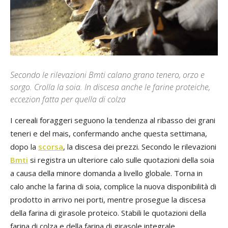
Secondo le rilevazioni Bmti calano grano tenero, orzo e
sorgo. Crolla la soia. In discesa anche le farine proteiche,
eccezion fatta per quella di colza
I cereali foraggeri seguono la tendenza al ribasso dei grani
teneri e del mais, confermando anche questa settimana,
dopo la
scorsa
, la discesa dei prezzi. Secondo le rilevazioni
Bmti
si registra un ulteriore calo sulle quotazioni della soia
a causa della minore domanda a livello globale. Torna in
calo anche la farina di soia, complice la nuova disponibilità di
prodotto in arrivo nei porti, mentre prosegue la discesa
della farina di girasole proteico. Stabili le quotazioni della
farina di colza e della farina di girasole integrale.